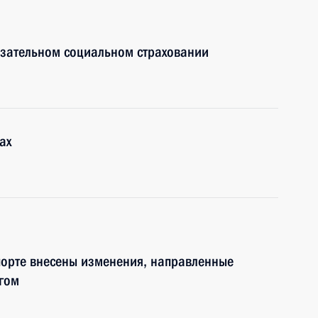
язательном социальном страховании
ах
спорте внесены изменения, направленные
нгом