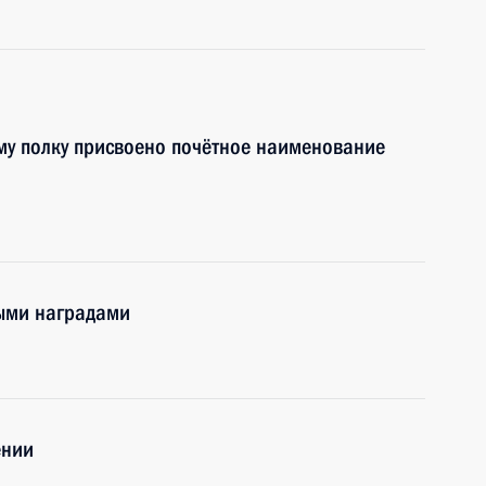
му полку присвоено почётное наименование
ными наградами
ении