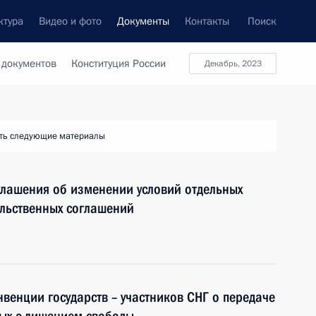
ктура
Видео и фото
Документы
Контакты
Поиск
 документов
Конституция России
декабрь, 2023
ть следующие материалы
глашения об изменении условий отдельных
ельственных соглашений
венции государств – участников СНГ о передаче