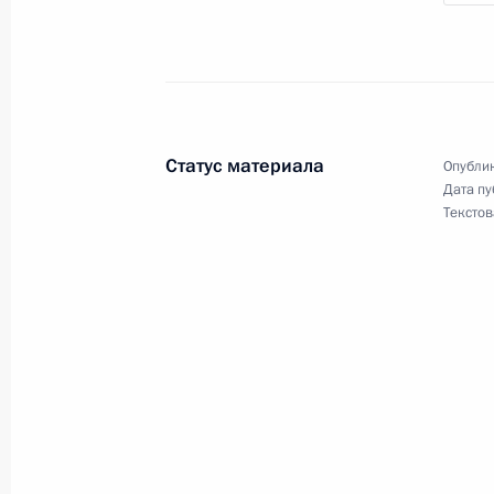
9 июня, вторник
Подписано распоряжение о поощр
Статус материала
Опублик
9 июня 2026 года, 18:10
Дата пу
Текстов
Подписан Указ о праздновании 40
9 июня 2026 года, 18:05
Подписан Указ о праздновании 45
9 июня 2026 года, 18:00