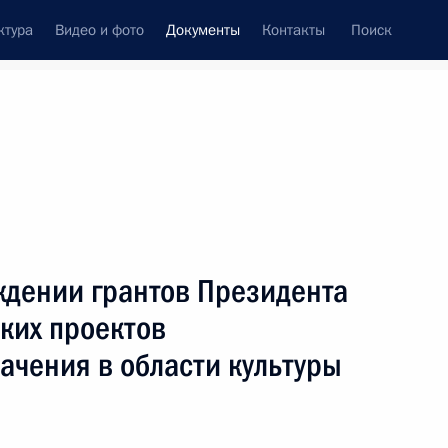
ктура
Видео и фото
Документы
Контакты
Поиск
 документов
Конституция России
июнь, 2026
ть следующие материалы
 платформе создания, развития и эксплуатации
ждении грантов Президента
ких проектов
ачения в области культуры
 Россией и Южной Осетией о порядке