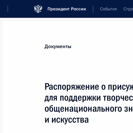
Президент России
События
Стру
Новости
Поручения Президента
Банк
Документы
Показа
Подписан закон о технологической
Распоряжение о прису
информационных систем
для поддержки творчес
10 июня 2026 года, 17:20
общенационального зн
и искусства
Ратифицировано соглашение между