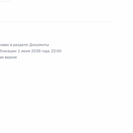
ении
ован в разделе:
Документы
бликации:
1 июня 2026 года, 22:00
ая версия
0-летия начала освоения Омского Прииртышья
0-летия основания Самары