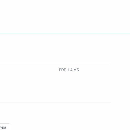
ков таможенных органов и членов их семей
дделку документа об отсутствии заболевания,
кружающих
PDF,
1.4 МБ
 нарушения правил миграционного учёта
идетельствования иностранцев в России
тура