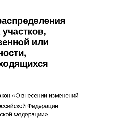
распределения
 участков,
венной или
ности,
аходящихся
акон «О внесении изменений
оссийской Федерации
йской Федерации».