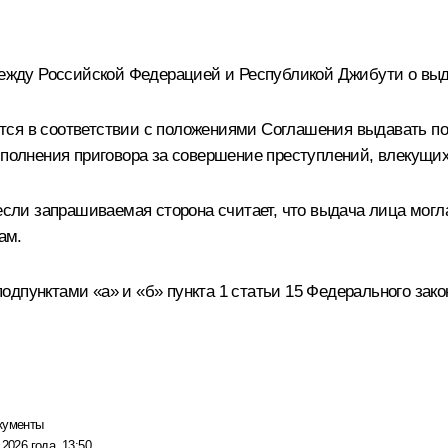
ду Российской Федерацией и Республикой Джибути о выдаче
ся в соответствии с положениями Соглашения выдавать по 
сполнения приговора за совершение преступлений, влекущих
 если запрашиваемая сторона считает, что выдача лица могл
ам.
одпунктами «а» и «б» пункта 1 статьи 15 Федерального зак
кументы
 2026 года, 13:50