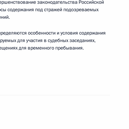
ершенствование законодательства Российской
осы содержания под стражей подозреваемых
ний.
изации структуры Администрации Президента
пределяются особенности и условия содержания
уемых для участия в судебных заседаниях,
мещениях для временного пребывания.
присвоено почётное наименование
воено почётное наименование «гвардейская»