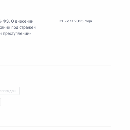
6-ФЗ. О внесении
31 июля 2025 года
жании под стражей
ении
 преступлений»
ву присвоено звание Героя Труда
опорядок