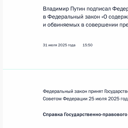
Владимир Путин подписал Феде
30 августа 2025 года, суббота
в Федеральный закон «О содер
и обвиняемых в совершении пре
Указ об установлении почётного з
Российской Федерации»
30 августа 2025 года, 17:50
31 июля 2025 года
15:50
Указ об увековечении памяти Игоря
рождения
30 августа 2025 года, 17:40
Федеральный закон принят Государств
Советом Федерации 25 июля 2025 год
Указ о праздновании 225-летия со
Справка Государственно-правового
30 августа 2025 года, 17:30