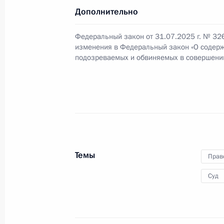
Дополнительно
27 августа 2025 года, 15:30
Федеральный закон от 31.07.2025 г. № 32
изменения в Федеральный закон «О содер
Подписано распоряжение о поощр
подозреваемых и обвиняемых в совершении
27 августа 2025 года, 15:20
21 августа 2025 года, четверг
Президенту РАН Геннадию Краснико
Темы
Прав
21 августа 2025 года, 15:50
Суд
20 августа 2025 года, среда