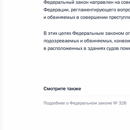
Федеральный закон направлен на сов
Федерации, регламентирующего вопр
и обвиняемых в совершении преступле
29 августа 2025 года, пятница
Указ о мерах по дальнейшей оптим
В этих целях Федеральным законом о
подозреваемых и обвиняемых, конвоир
29 августа 2025 года, 20:20
в расположенных в зданиях судов по
27 августа 2025 года, среда
6-му инженерно-сапёрному полку 
Смотрите также
«гвардейский»
27 августа 2025 года, 15:40
Подробнее о Федеральном законе № 326
30-й артиллерийской бригаде прис