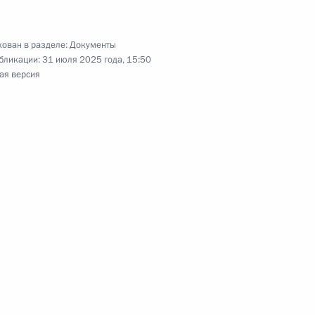
ления граждан России – участников СВО
»
ован в разделе:
Документы
бликации:
31 июля 2025 года, 15:50
ая версия
ности АНО «Россия – страна возможностей»
еся совершения сделок АО «РусГазДобыча»