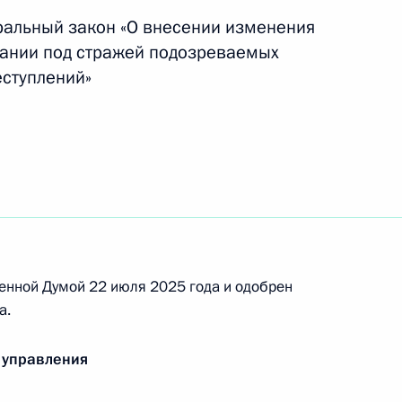
ральный закон «О внесении изменения
жании под стражей подозреваемых
ступлений»
вания «Заслуженный работник судостроения
 Горынина и праздновании столетия со дня его
енной Думой 22 июля 2025 года и одобрен
а.
 дня рождения Фёдора Тютчева
 управления