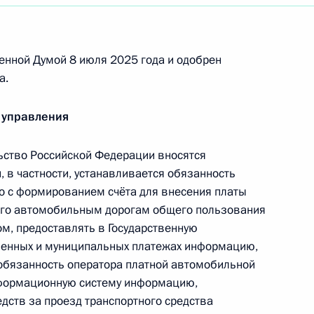
енной Думой 8 июля 2025 года и одобрен
а.
ии о совершении сделок с долями в уставном
 управления
ство Российской Федерации вносятся
, в частности, устанавливается обязанность
о с формированием счёта для внесения платы
ого автомобильным дорогам общего пользования
положения граждан Молдавии
м, предоставлять в Государственную
венных и муниципальных платежах информацию,
 обязанность оператора платной автомобильной
нформационную систему информацию,
дств за проезд транспортного средства