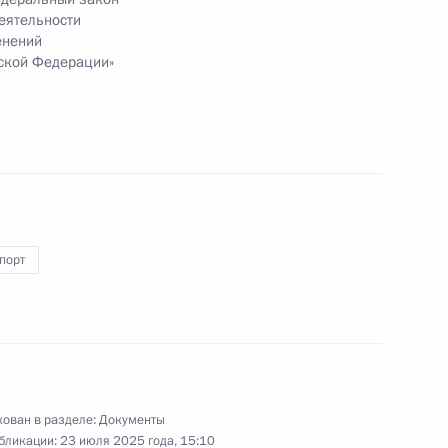
еятельности
енений
ской Федерации»
ам индивидуальной защиты населения в области
порт
 утверждению порядка применения клинических
ован в разделе:
Документы
нятия «туристская индустрия»
бликации:
23 июля 2025 года, 15:10