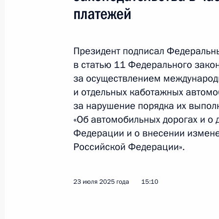
требований неимущественного хар
платежей
31 июля 2025 года, 11:20
Президент подписал Федеральн
Подписан закон, предусматривающ
в статью 11 Федерального зако
исполнительского сбора при требо
за осуществлением международ
и отдельных каботажных автомо
31 июля 2025 года, 11:15
за нарушение порядка их выпол
«Об автомобильных дорогах и о 
Федерации и о внесении измене
Подписан закон, вводящий новые
Российской Федерации».
действующих пошлин
31 июля 2025 года, 11:10
23 июля 2025 года
15:10
Внесены изменения в отдельные з