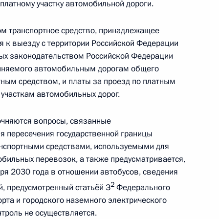
платному участку автомобильной дороги.
ы и участия в СВО исключён из срока действия
ом транспортное средство, принадлежащее
ся к выезду с территории Российской Федерации
ных законодательством Российской Федерации
чиняемого автомобильным дорогам общего
ным средством, и платы за проезд по платным
 значимых лекарственных средств
участкам автомобильных дорог.
очняются вопросы, связанные
я пересечения государственной границы
нспортными средствами, используемыми для
она об ограничении оборота закиси азота
бильных перевозок, а также предусматривается,
ября 2030 года в отношении автобусов, сведения
2
й, предусмотренный статьёй З
Федерального
орта и городского наземного электрического
2 закона о свободной экономической зоне
нтроль не осуществляется.