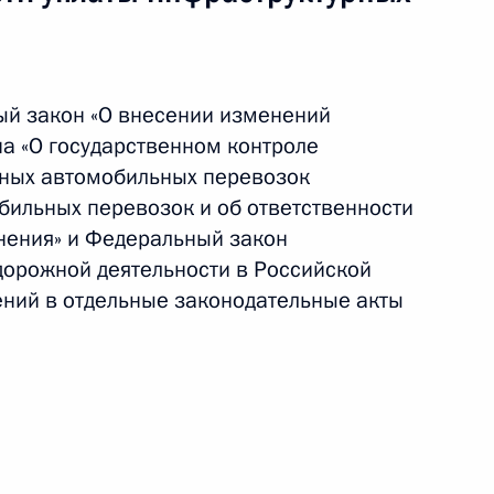
актера
ый закон «О внесении изменений
ий освобождение бюджетополучателей от уплаты
на «О государственном контроле
ваниях неимущественного характера
ных автомобильных перевозок
бильных перевозок и об ответственности
нения» и Федеральный закон
дорожной деятельности в Российской
ний в отдельные законодательные акты
 пошлины и повышающий размеры отдельных
аконодательные акты