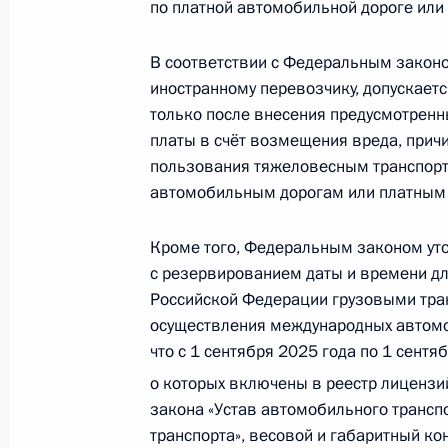
по платной автомобильной дороге или 
Период прохождения военной служб
результатов ЕГЭ
В соответствии с Федеральным закон
иностранному перевозчику, допускает
23 июля 2025 года, 17:30
только после внесения предусмотрен
платы в счёт возмещения вреда, при
пользования тяжеловесным транспорт
Закреплено понятие стратегически
автомобильным дорогам или платным 
23 июля 2025 года, 17:25
Кроме того, Федеральным законом ут
с резервированием даты и времени дл
Российской Федерации грузовыми тра
Внесены изменения в статью 1 зак
осуществления международных автомо
23 июля 2025 года, 17:20
что с 1 сентября 2025 года по 1 сент
о которых включены в реестр лицензи
закона «Устав автомобильного трансп
Внесены изменения в статьи 2 и 1
транспорта», весовой и габаритный ко