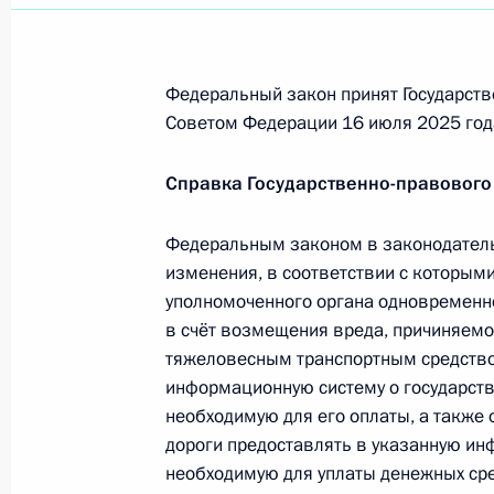
31 июля 2025 года, 11:05
Федеральный закон принят Государств
25 июля 2025 года, пятница
Советом Федерации 16 июля 2025 год
Распоряжение о специальном решен
Справка Государственно-правового
капитале ООО «Иви.ру»
25 июля 2025 года, 14:40
Федеральным законом в законодатель
изменения, в соответствии с которыми
уполномоченного органа одновременн
в счёт возмещения вреда, причиняем
Указ об особенностях правового 
тяжеловесным транспортным средство
25 июля 2025 года, 14:15
информационную систему о государст
необходимую для его оплаты, а также
дороги предоставлять в указанную и
необходимую для уплаты денежных сре
23 июля 2025 года, среда