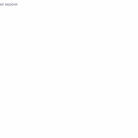
ая версия
ия в части регулирования деятельности
ций
е «студенческая семья»
 визы увеличен до 120 суток