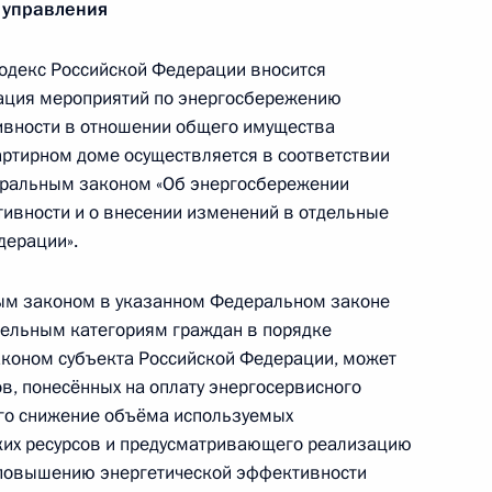
 управления
декс Российской Федерации вносится
зация мероприятий по энергосбережению
вности в отношении общего имущества
ртирном доме осуществляется в соответствии
ии о совершении сделок с долями в уставном
еральным законом «Об энергосбережении
ивности и о внесении изменений в отдельные
дерации».
ным законом в указанном Федеральном законе
тдельным категориям граждан в порядке
положения граждан Молдавии
законом субъекта Российской Федерации, может
в, понесённых на оплату энергосервисного
его снижение объёма используемых
ких ресурсов и предусматривающего реализацию
 повышению энергетической эффективности