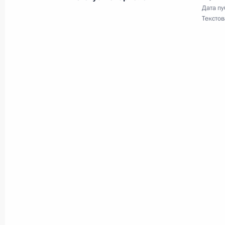
Дата пу
23 июля 2025 года, 17:00
Текстов
Установлены требования к средств
гражданской обороны
23 июля 2025 года, 16:55
Минздрав наделён полномочием по
рекомендаций
23 июля 2025 года, 16:50
Законом уточняется определение по