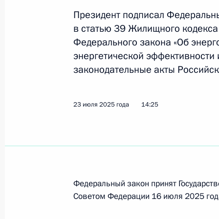
требований неимущественного хар
Президент подписал Федеральн
31 июля 2025 года, 11:20
в статью 39 Жилищного кодекса
Федерального закона «Об энер
энергетической эффективности 
Подписан закон, предусматривающ
законодательные акты Российск
исполнительского сбора при требо
31 июля 2025 года, 11:15
23 июля 2025 года
14:25
Подписан закон, вводящий новые
действующих пошлин
31 июля 2025 года, 11:10
Федеральный закон принят Государств
Советом Федерации 16 июля 2025 год
Внесены изменения в отдельные з