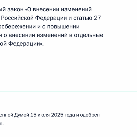
актера
ый закон «О внесении изменений
 Российской Федерации и статью 27
госбережении и о повышении
и о внесении изменений в отдельные
ий освобождение бюджетополучателей от уплаты
ой Федерации».
ваниях неимущественного характера
 пошлины и повышающий размеры отдельных
енной Думой 15 июля 2025 года и одобрен
а.
аконодательные акты