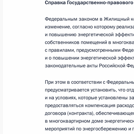
Справка Государственно-правового
31 июля 2025 года, 11:05
Федеральным законом в Жилищный ко
изменение, согласно которому реали
25 июля 2025 года, пятница
и повышению энергетической эффекти
собственников помещений в многоква
Распоряжение о специальном решен
с правилами, предусмотренными Фед
капитале ООО «Иви.ру»
и о повышении энергетической эффект
25 июля 2025 года, 14:40
законодательные акты Российской Фе
При этом в соответствии с Федераль
предусматривается установить, что о
Указ об особенностях правового 
и на условиях, которые установлены 
25 июля 2025 года, 14:15
предоставляться компенсация расходо
договора (контракта), обеспечивающ
в многоквартирном доме энергетичес
мероприятий по энергосбережению и
23 июля 2025 года, среда