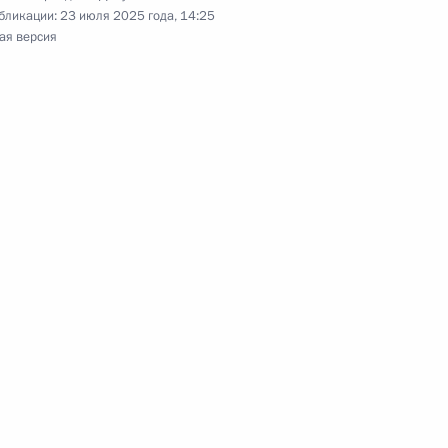
бликации:
23 июля 2025 года, 14:25
ая версия
ам индивидуальной защиты населения в области
 утверждению порядка применения клинических
нятия «туристская индустрия»