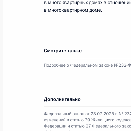
в многоквартирных домах в отношени
Период прохождения военной служб
в многоквартирном доме.
результатов ЕГЭ
23 июля 2025 года, 17:30
Смотрите также
Закреплено понятие стратегически
23 июля 2025 года, 17:25
Подробнее о Федеральном законе №232-
Внесены изменения в статью 1 зак
Дополнительно
23 июля 2025 года, 17:20
Федеральный закон от 23.07.2025 г. № 23
изменений в статью 39 Жилищного кодекса
Внесены изменения в статьи 2 и 1
Федерации и статью 27 Федерального зак