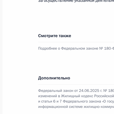
за осуществление указанной деятельн
1 июля 2025 года, вторник
Указ о дополнительных гарантиях 
1 июля 2025 года, 16:45
Смотрите также
Подробнее о Федеральном законе № 180-
36-й общевойсковой армии присво
1 июля 2025 года, 16:30
Дополнительно
26 июня 2025 года, четверг
Федеральный закон от 24.06.2025 г. № 18
Подписан Указ об образовании орг
изменений в Жилищный кодекс Российско
и статьи 6 и 7 Федерального закона «О гос
Российско-Арабского саммита
информационной системе жилищно-коммуна
26 июня 2025 года, 16:00