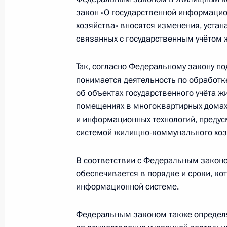
7 июля 2025 года, 09:15
закон «О государственной информаци
хозяйства» вносятся изменения, уста
связанных с государственным учётом 
6 июля 2025 года, воскресенье
Так, согласно Федеральному закону п
155-й отдельной гвардейской Курс
понимается деятельность по обработ
морской пехоты присвоено почётн
об объектах государственного учёта 
Российской Федерации генерал-ма
помещениях в многоквартирных домах)
и информационных технологий, преду
6 июля 2025 года, 09:30
системой жилищно-коммунального хоз
В соответствии с Федеральным закон
Указ о награждении второй медаль
обеспечивается в порядке и сроки, к
Гудкова (посмертно)
информационной системе.
6 июля 2025 года, 09:20
Федеральным законом также определя