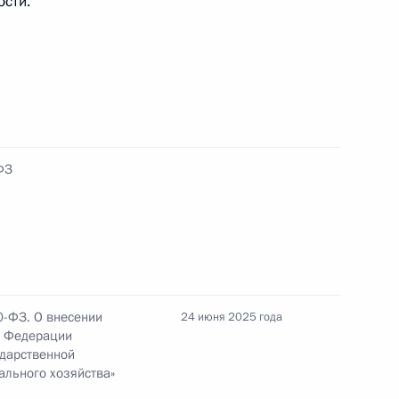
ости.
прав иностранных инвесторов
ФЗ
ено почётное наименование «гвардейская»
0-ФЗ. О внесении
24 июня 2025 года
комитета по подготовке и проведению первого
й Федерации
ударственной
льного хозяйства»