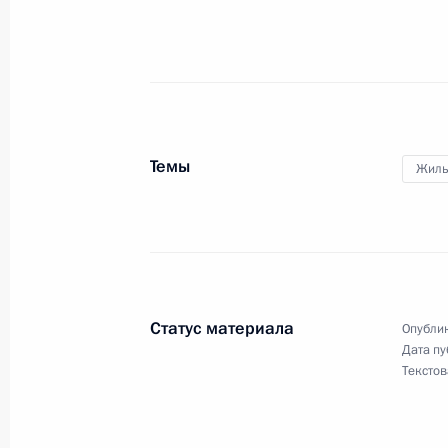
218-му танковому полку присвоено
26 июня 2025 года, 15:40
Темы
Жиль
43-му отдельному морскому штурм
Краснознамённому, ордена Кутузо
«гвардейский»
26 июня 2025 года, 15:30
Статус материала
Опублик
Дата пу
Текстов
17-й отдельной бригаде радиоэле
наименование «гвардейская»