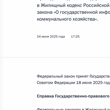
Установлена возможность включени
в Жилищный кодекс Российской 
участникам норм о преимуществен
закона «О государственной ин
7 июля 2025 года, 14:35
коммунального хозяйства».
24 июня 2025 года
17:25
Общества с ограниченной ответств
преимущество пайщиков в покупке
7 июля 2025 года, 14:30
Андрей Никитин назначен исполня
Федеральный закон принят Государств
Советом Федерации 18 июня 2025 год
7 июля 2025 года, 11:00
Справка Государственно-правового
Роман Старовойт освобождён от д
Федеральным законом в Жилищный ко