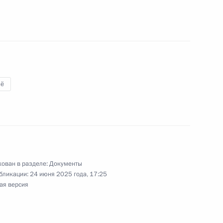
 почётное наименование «гвардейский»
ё
овому авиационному Севастопольскому
ва полку присвоено почётное наименование
ован в разделе:
Документы
бликации:
24 июня 2025 года, 17:25
ая версия
ктронной борьбы присвоено почётное