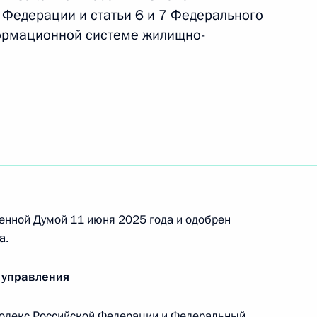
я в устав ООО положений о неприменении к его
Федерации и статьи 6 и 7 Федерального
ном праве покупки
формационной системе жилищно-
енностью получили право отменять
 продающихся долей ООО
ющим обязанности Министра транспорта
енной Думой 11 июня 2025 года и одобрен
а.
 управления
олжности Министра транспорта
декс Российской Федерации и Федеральный