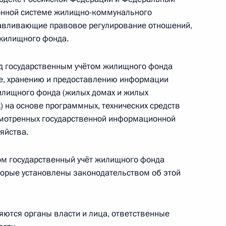
онной системе жилищно-коммунального
навливающие правовое регулирование отношений,
жилищного фонда.
од государственным учётом жилищного фонда
кой орденов Жукова и Суворова бригаде
ке, хранению и предоставлению информации
ое наименование «имени дважды Героя
жилищного фонда (жилых домах и жилых
йора М.Е.Гудкова»
 на основе программных, технических средств
смотренных государственной информационной
яйства.
ом государственный учёт жилищного фонда
ю «Золотая Звезда» Героя России Михаила
оторые установлены законодательством об этой
ются органы власти и лица, ответственные