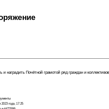
поряжение
 и наградить Почётной грамотой ряд граждан и коллективо
кументы
 2023 года, 17:25
n.ru/d/72599