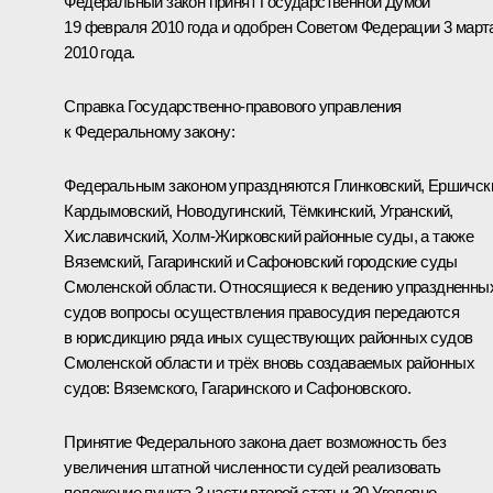
Федеральный закон принят Государственной Думой
19 февраля 2010 года и одобрен Советом Федерации 3 март
2010 года.
Справка Государственно-правового управления
к Федеральному закону:
Федеральным законом упраздняются Глинковский, Ершичск
Кардымовский, Новодугинский, Тёмкинский, Угранский,
Хиславичский, Холм-Жирковский районные суды, а также
Вяземский, Гагаринский и Сафоновский городские суды
Смоленской области. Относящиеся к ведению упраздненны
судов вопросы осуществления правосудия передаются
в юрисдикцию ряда иных существующих районных судов
Смоленской области и трёх вновь создаваемых районных
судов: Вяземского, Гагаринского и Сафоновского.
Принятие Федерального закона дает возможность без
увеличения штатной численности судей реализовать
положение пункта 3 части второй статьи 30 Уголовно-