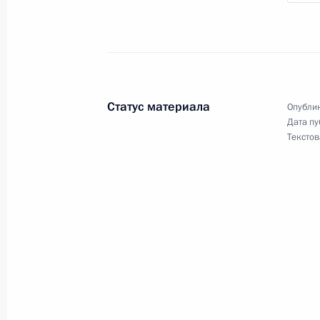
Указ о применении специальных эк
действиями США и примкнувших к н
организаций
28 февраля 2022 года, 18:20
Статус материала
Опублик
Дата пу
Текстов
25 февраля 2022 года, пятница
Внесены изменения в закон о гос
25 февраля 2022 года, 16:25
Внесены изменения в статьи 7 и 1
подозреваемых и обвиняемых в со