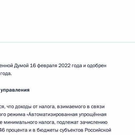
ность за публичное распространение под видом
 ложной информации, содержащей данные
л России
етственность за публичные действия,
енной Думой 16 февраля 2022 года и одобрен
ооружённых Сил России
года.
 управления
нения, расширяющие возможности применения
, что доходы от налога, взимаемого в связи
ав граждан России
ого режима «Автоматизированная упрощённая
ле минимального налога, подлежат зачислению
46 процента и в бюджеты субъектов Российской