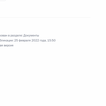
ономических мер в связи с недружественными
им иностранных государств и международных
ован в разделе:
Документы
бликации:
25 февраля 2022 года, 15:50
ая версия
оборонзаказе
7 закона о содержании под стражей
вершении преступлений