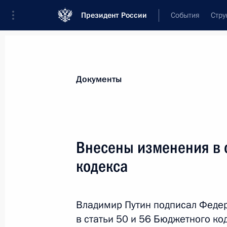
Президент России
События
Стру
Новости
Поручения Президента
Банк
Документы
Показа
Распоряжение о рабочей группе Го
Внесены изменения в 
и противодействию распространен
кодекса
5 марта 2022 года, 20:00
Владимир Путин подписал Феде
4 марта 2022 года, пятница
в статьи 50 и 56 Бюджетного ко