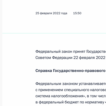
Установлена уголовная ответствен
достоверных сообщений заведомо
25 февраля 2022 года
15:50
об использовании Вооружённых Си
4 марта 2022 года, 21:55
Установлена административная отв
Федеральный закон принят Государств
направленные на дискредитацию В
Советом Федерации 22 февраля 2022 
4 марта 2022 года, 21:50
Справка Государственно-правового
В законодательство внесены изме
Федеральным законом устанавливается
санкционных мер за нарушение пр
с применением специального налогов
система налогообложения», в том чис
4 марта 2022 года, 21:45
в федеральный бюджет по нормативу 