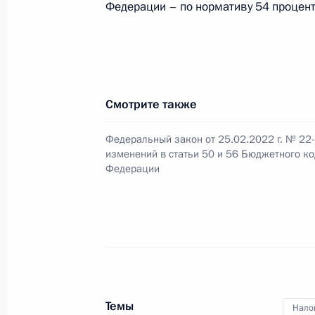
Федерации – по нормативу 54 процент
2 марта 2022 года, среда
Указ о мерах по обеспечению уск
технологий в России
Смотрите также
2 марта 2022 года, 14:45
Федеральный закон от 25.02.2022 г. № 22
изменений в статьи 50 и 56 Бюджетного к
Федерации
1 марта 2022 года, вторник
Указ о дополнительных временных 
по обеспечению финансовой стаби
1 марта 2022 года, 22:20
Темы
Нало
28 февраля 2022 года, понедельни