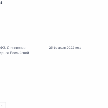
а.
оренного развития отрасли информационных
-ФЗ. О внесении
25 февраля 2022 года
одекса Российской
мерах экономического характера
льности России
ги
к