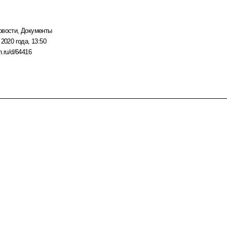
овости
,
Документы
 2020 года, 13:50
n.ru/d/64416