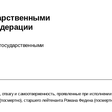
дарственными
едерации
 государственными
, отвагу и самоотверженность, проявленные при исполнении
посмертно), старшего лейтенанта Романа Федина (посмертн