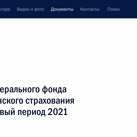
ктура
Видео и фото
Документы
Контакты
Поиск
 документов
Конституция России
декабрь, 2019
ть следующие материалы
натора Иркутской области
ерального фонда
нского страхования
овый период 2021
достижения в области правозащитной