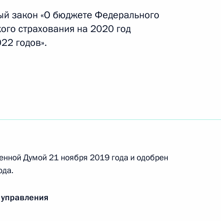
ый закон «О бюджете Федерального
ого страхования на 2020 год
22 годов».
служенный географ Российской Федерации»
енной Думой 21 ноября 2019 года и одобрен
ода.
еральном бюджете на 2019 год и на плановый
 управления