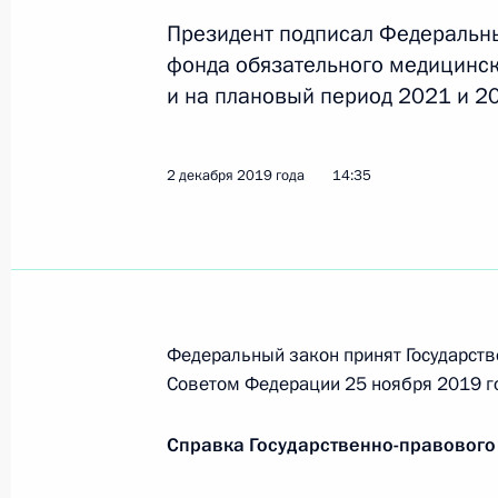
и благотворительной деятельности
Президент подписал Федеральн
10 декабря 2019 года, 14:00
фонда обязательного медицинск
и на плановый период 2021 и 20
6 декабря 2019 года, пятница
2 декабря 2019 года
14:35
Установлено почётное звание «За
6 декабря 2019 года, 17:00
2 декабря 2019 года, понедельник
Федеральный закон принят Государств
Советом Федерации 25 ноября 2019 г
Внесены изменения в закон о фед
период 2020 и 2021 годов
Справка Государственно-правового
2 декабря 2019 года, 16:00