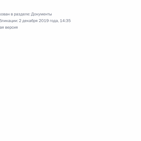
ован в разделе:
Документы
бликации:
2 декабря 2019 года, 14:35
ая версия
 недопущение использования некоммерческих
 терроризма
спортной безопасности
зательном соцстраховании от несчастных
болеваний