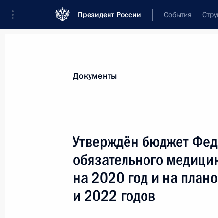
Президент России
События
Стру
Новости
Поручения Президента
Банк
Документы
Показа
Игорь Кобзев назначен врио губер
Утверждён бюджет Фед
12 декабря 2019 года, 18:15
обязательного медици
на 2020 год и на план
10 декабря 2019 года, вторник
и 2022 годов
Указ о присуждении Госпремий за 