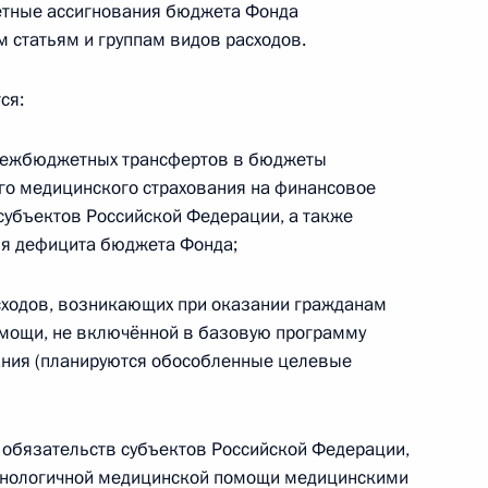
етные ассигнования бюджета Фонда
 статьям и группам видов расходов.
ктировка бюджета Пенсионного фонда
 2020 и 2021 годов
ся:
 межбюджетных трансфертов в бюджеты
го медицинского страхования на финансовое
ютном регулировании и валютном контроле
субъектов Российской Федерации, а также
ия дефицита бюджета Фонда;
сходов, возникающих при оказании гражданам
мощи, не включённой в базовую программу
тическая подготовка обучающихся»
ания (планируются обособленные целевые
 обязательств субъектов Российской Федерации,
хнологичной медицинской помощи медицинскими