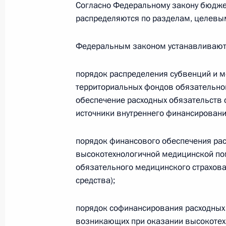
Согласно Федеральному закону бюдж
распределяются по разделам, целевым
Законом предусматривается корре
на 2019 год и на плановый период
Федеральным законом устанавливают
2 декабря 2019 года, 15:40
порядок распределения субвенций и
территориальных фондов обязательно
Внесены изменения в закон о вал
обеспечение расходных обязательств 
источники внутреннего финансирован
2 декабря 2019 года, 15:35
порядок финансового обеспечения ра
высокотехнологичной медицинской по
Законом определено понятие «прак
обязательного медицинского страхов
средства);
2 декабря 2019 года, 15:30
порядок софинансирования расходных
возникающих при оказании высокоте