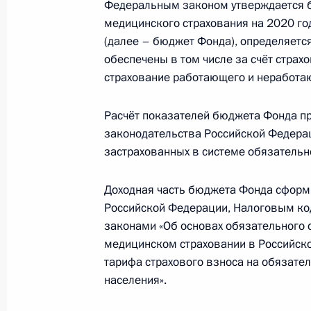
Федеральным законом утверждается 
медицинского страхования на 2020 го
Подписан закон о федеральном бю
(далее – бюджет Фонда), определяется
обеспечены в том числе за счёт стра
и 2022 годов
страхование работающего и неработаю
2 декабря 2019 года, 15:55
Расчёт показателей бюджета Фонда пр
законодательства Российской Федерац
Законом установлены цели и спосо
застрахованных в системе обязательн
в воздушном пространстве
Доходная часть бюджета Фонда сформ
2 декабря 2019 года, 15:50
Российской Федерации, Налоговым к
законами «Об основах обязательного 
медицинском страховании в Российско
Внесены изменения в закон о пор
тарифа страхового взноса на обязат
2 декабря 2019 года, 15:45
населения».