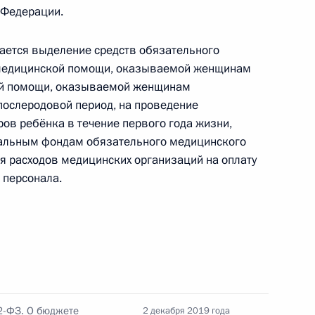
евыполнение обязанностей, предусмотренных при
 Федерации.
ается выделение средств обязательного
 медицинской помощи, оказываемой женщинам
ой помощи, оказываемой женщинам
послеродовой период, на проведение
нения, касающиеся иностранных СМИ,
ов ребёнка в течение первого года жизни,
о агента
иальным фондам обязательного медицинского
я расходов медицинских организаций на оплату
 персонала.
оценных металлах и драгоценных камнях
конодательные акты в части противодействия
2-ФЗ. О бюджете
2 декабря 2019 года