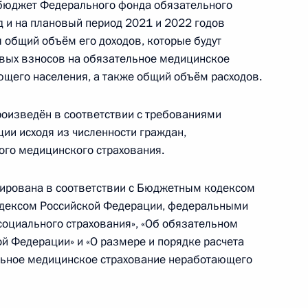
бюджет Федерального фонда обязательного
д и на плановый период 2021 и 2022 годов
джете на 2020 год и на плановый период 2021
 общий объём его доходов, которые будут
ховых взносов на обязательное медицинское
щего населения, а также общий объём расходов.
оизведён в соответствии с требованиями
ии исходя из численности граждан,
бы пресечения нахождения беспилотников
ого медицинского страхования.
ирована в соответствии с Бюджетным кодексом
одексом Российской Федерации, федеральными
социального страхования», «Об обязательном
й Федерации» и «О размере и порядке расчета
ядке формирования Совета Федерации
ельное медицинское страхование неработающего