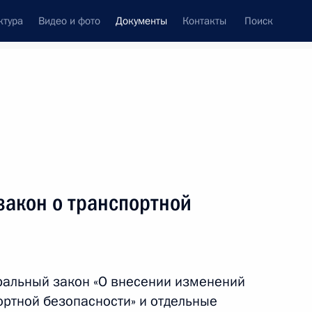
ктура
Видео и фото
Документы
Контакты
Поиск
 документов
Конституция России
август, 2019
ть следующие материалы
закон о транспортной
ности начальника Управления
ного обеспечения Президента
ральный закон «О внесении изменений
ортной безопасности» и отдельные