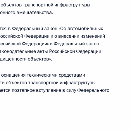
ранах
 объектов транспортной инфраструктуры
конного вмешательства.
тся в Федеральный закон «Об автомобильных
 Российской Федерации и о внесении изменений
ождении службы в органах внутренних дел
оссийской Федерации» и Федеральный закон
законодательные акты Российской Федерации
щищенности объектов».
и 13.4 Кодекса об административных
е оснащения техническими средствами
ти объектов транспортной инфраструктуры
ается поэтапное вступление в силу Федерального
опительно-ипотечной системе жилищного