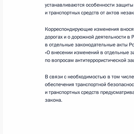
Внесены изменения в закон о вете
устанавливаются особенности защиты
2 августа 2019 года, 23:25
и транспортных средств от актов неза
Корреспондирующие изменения внося
дорогах и о дорожной деятельности в
Внесены изменения в закон о прох
в отдельные законодательные акты Р
2 августа 2019 года, 23:15
«О внесении изменений в отдельные 
по вопросам антитеррористической за
Внесены изменения в статьи 13.3 
В связи с необходимостью в том числ
правонарушениях
обеспечения транспортной безопаснос
и транспортных средств предусматрив
2 августа 2019 года, 23:10
закона.
Внесены изменения в закон о нак
обеспечения военнослужащих