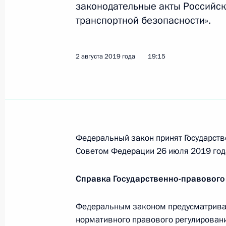
законодательные акты Российс
28 августа 2019 года, среда
транспортной безопасности».
Владимир Путин своим распоряжен
области за активное участие в лик
2 августа 2019 года
19:15
28 августа 2019 года, 15:00
Подписан Указ о награждении жите
и решительные действия при спасе
Федеральный закон принят Государств
28 августа 2019 года, 15:00
Советом Федерации 26 июля 2019 год
Справка Государственно-правового
16 августа 2019 года, пятница
Подписан Указ о награждении экип
Федеральным законом предусматрива
нормативного правового регулировани
16 августа 2019 года, 16:00