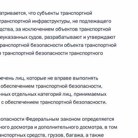
тривается, что субъекты транспортной
транспортной инфраструктуры, не подлежащего
едства, за исключением объектов транспортной
шеуказанных судов, разрабатывают и утверждают
орого протокола о внесении изменений
транспортной безопасности объекта транспортной
ОДКБ
я транспортной безопасности транспортного
ечень лиц, которые не вправе выполнять
 обеспечением транспортной безопасности,
нных отдельных категорий лиц, принимаемых
ных судах
 с обеспечением транспортной безопасности.
езопасности Федеральным законом определяется
ного досмотра и дополнительного досмотра, в том
нспортных средств, грузов, багажа, а также