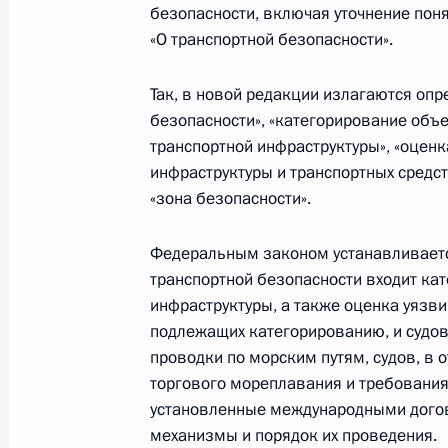
безопасности, включая уточнение пон
«О транспортной безопасности».
12 августа 2019 года, понедельник
Так, в новой редакции излагаются опр
безопасности», «категорирование объ
Утверждён новый состав Совета по 
транспортной инфраструктуры», «оцен
12 августа 2019 года, 15:00
инфраструктуры и транспортных средст
«зона безопасности».
Федеральным законом устанавливается
3 августа 2019 года, суббота
транспортной безопасности входит ка
Внесены изменения в Семейный ко
инфраструктуры, а также оценка уязв
подлежащих категорированию, и судов
3 августа 2019 года, 09:20
проводки по морским путям, судов, в
торгового мореплавания и требования 
установленные международными догов
Уточнены условия и порядок распр
механизмы и порядок их проведения.