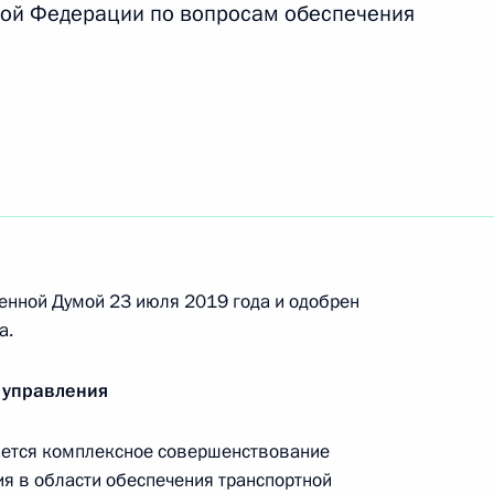
кой Федерации по вопросам обеспечения
ием объявил благодарность жителям Иркутской
видации последствий паводка
лей Иркутской области за смелые
нии людей во время паводка
енной Думой 23 июля 2019 года и одобрен
а.
 управления
ажа воздушного судна «Уральских авиалиний»
ется комплексное совершенствование
я в области обеспечения транспортной