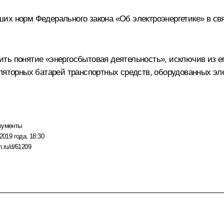
ших норм Федерального закона «Об электроэнергетике» в с
ть понятие «энергосбытовая деятельность», исключив из ег
уляторных батарей транспортных средств, оборудованных эл
кументы
2019 года, 18:30
n.ru/d/61209