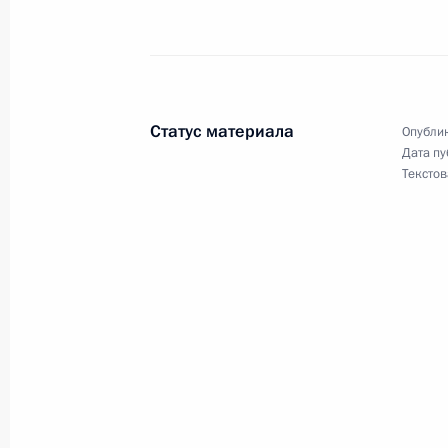
В Водный кодекс внесены изменени
водопользователей
7 июня 2019 года, 13:40
Статус материала
Опублик
Дата пу
Текстов
В законодательство внесены измен
земельных участков из земель сел
7 июня 2019 года, 13:30
Внесены изменения в статью 251 ч
7 июня 2019 года, 13:20