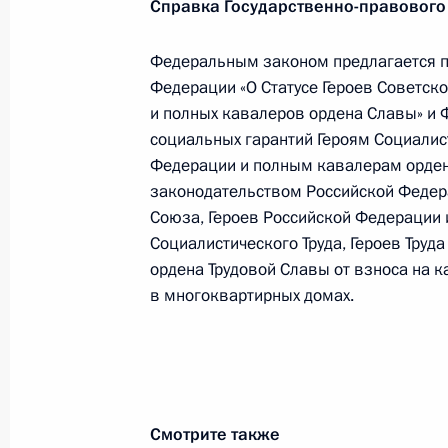
Справка Государственно-правового
Подписан Указ об освобождении от
Российской Федерации
Федеральным законом предлагается п
Федерации «О Статусе Героев Советск
13 июня 2019 года, 13:30
и полных кавалеров ордена Славы» и 
социальных гарантий Героям Социалист
Федерации и полным кавалерам орден
Указ о приёме в гражданство Росс
законодательством Российской Федера
Союза, Героев Российской Федерации 
13 июня 2019 года, 11:00
Социалистического Труда, Героев Труд
ордена Трудовой Славы от взноса на 
в многоквартирных домах.
7 июня 2019 года, пятница
Утверждена Стратегия развития зд
7 июня 2019 года, 18:30
Смотрите также