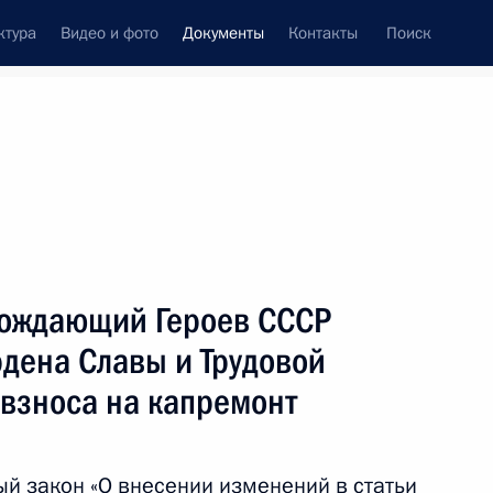
ктура
Видео и фото
Документы
Контакты
Поиск
 документов
Конституция России
июнь, 2019
ть следующие материалы
авонарушениях внесены изменения,
бождающий Героев СССР
инистративной ответственности в сфере
рдена Славы и Трудовой
а и потребления
т взноса на капремонт
й закон «О внесении изменений в статьи