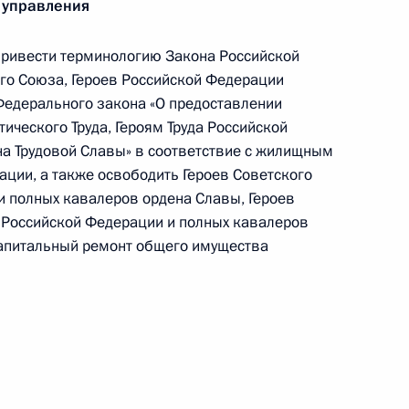
 управления
 должности сотрудников органов внутренних дел
ривести терминологию Закона Российской
ого Союза, Героев Российской Федерации
Федерального закона «О предоставлении
ического Труда, Героям Труда Российской
а Трудовой Славы» в соответствие с жилищным
ийской Федерации
ции, а также освободить Героев Советского
и полных кавалеров ордена Славы, Героев
а Российской Федерации и полных кавалеров
капитальный ремонт общего имущества
равоохранения на период до 2025 года