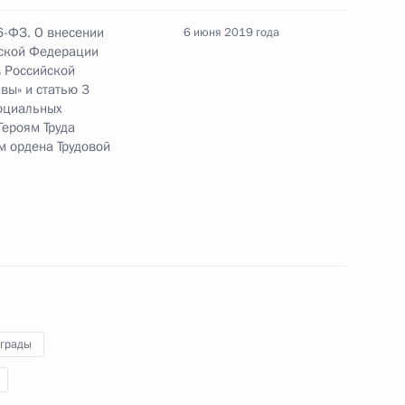
ий отнесение к обязательным общедоступным
6-ФЗ. О внесении
6 июня 2019 года
тельных общедоступных телеканалов
йской Федерации
в Российской
вы» и статью 3
социальных
Героям Труда
 ордена Трудовой
 165 части второй Налогового кодекса
 совершенствование порядка организации
а транспортных средств и оформления
аграды