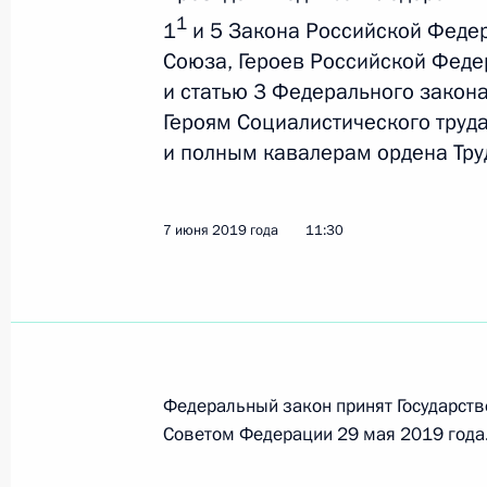
Внесены изменения в закон об об
1
1
и 5 Закона Российской Федер
17 июня 2019 года, 14:20
Союза, Героев Российской Феде
и статью 3 Федерального закон
Героям Социалистического труд
13 июня 2019 года, четверг
и полным кавалерам ордена Тру
Учреждена юбилейная медаль «75 л
1941–1945 гг.»
7 июня 2019 года
11:30
13 июня 2019 года, 16:30
Утверждён состав Оргкомитета по 
годовщины Победы в Великой Отеч
Федеральный закон принят Государств
13 июня 2019 года, 16:00
Советом Федерации 29 мая 2019 года