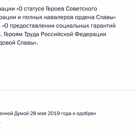
разовании
ации «О статусе Героев Советского
рации и полных кавалеров ордена Славы»
а «О предоставлении социальных гарантий
а, Героям Труда Российской Федерации
довой Славы».
ет Победы в Великой Отечественной войне
подготовке и проведению празднования 75 й
ественной войне
енной Думой 28 мая 2019 года и одобрен
.