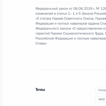
Подписан закон, предусматривающ
Федеральный закон от 06.06.2019 г. № 12
телеканалам муниципальных обяза
изменений в статьи 1–1 и 5 Закона Росси
«О статусе Героев Советского Союза, Герое
7 июня 2019 года, 14:10
Федерации и полных кавалеров ордена Сла
Федерального закона «О предоставлении 
гарантий Героям Социалистического Труда, 
Российской Федерации и полным кавалерам
Внесены изменения в статьи 164 и
Славы»
7 июня 2019 года, 14:00
Подписан закон, направленный на
и проведения технического осмотр
диагностической карты
Темы
Госн
7 июня 2019 года, 13:50
ЖКХ