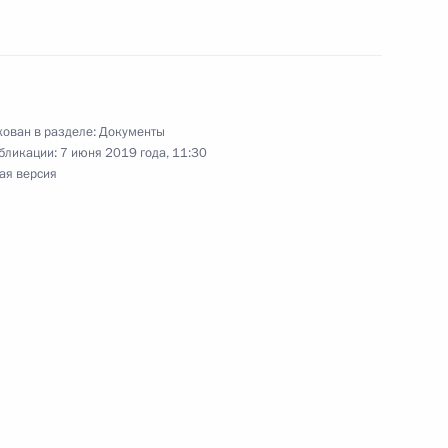
я в части ведения реестра недобросовестных
ован в разделе:
Документы
бликации:
7 июня 2019 года, 11:30
ая версия
ения в части совершенствования залога
ьскохозяйственного назначения
асти второй Налогового кодекса