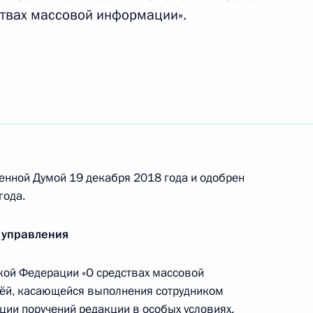
твах массовой информации».
ения, направленные на противодействие
ости за нарушения в финансовой и банковской
с внесены изменения, направленные
рроризма в местах лишения свободы
енной Думой 19 декабря 2018 года и одобрен
года.
 управления
а об основных гарантиях избирательных прав
ой Федерации «О средствах массовой
 граждан России
ьёй, касающейся выполнения сотрудником
ии поручений редакции в особых условиях.