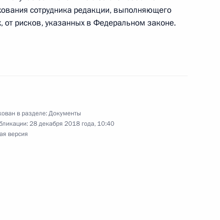
хования сотрудника редакции, выполняющего
, от рисков, указанных в Федеральном законе.
 и среднего предпринимательства
тую Гражданского кодекса
ован в разделе:
Документы
бликации:
28 декабря 2018 года, 10:40
ая версия
рения судом вопросов, связанных
 осуждённых в спецучреждениях закрытого типа