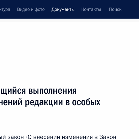
ктура
Видео и фото
Документы
Контакты
Поиск
 документов
Конституция России
январь, 2019
ть следующие материалы
ющийся выполнения
ном Александра Невского
чений редакции в особых
й закон «О внесении изменения в Закон