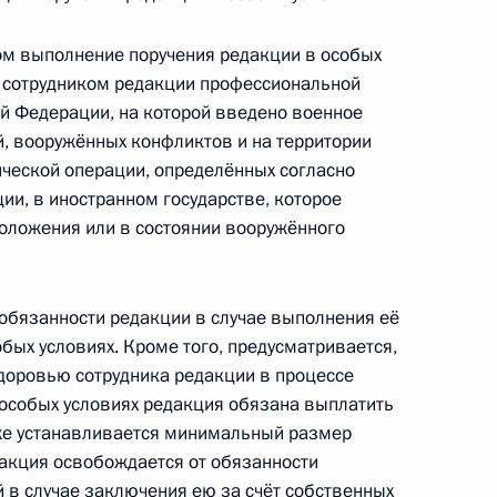
ом выполнение поручения редакции в особых
ления воинского звания во внесудебном
е сотрудником редакции профессиональной
ой Федерации, на которой введено военное
й, вооружённых конфликтов и на территории
ической операции, определённых согласно
ии, в иностранном государстве, которое
положения или в состоянии вооружённого
се депутатов Госдумы и членов Совета
бязанности редакции в случае выполнения её
бых условиях. Кроме того, предусматривается,
здоровью сотрудника редакции в процессе
особых условиях редакция обязана выплатить
защите чернобыльцев
же устанавливается минимальный размер
дакция освобождается от обязанности
в случае заключения ею за счёт собственных