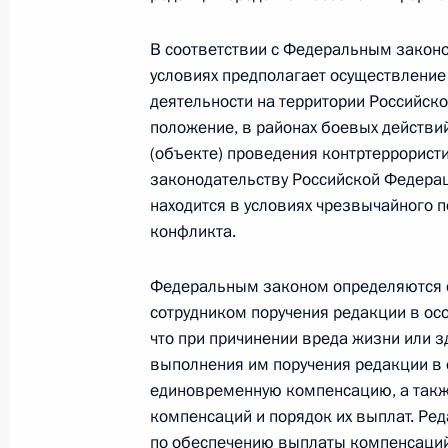
В соответствии с Федеральным закон
Исключена возможность восстанов
условиях предполагает осуществлени
порядке
деятельности на территории Российск
положение, в районах боевых действи
28 декабря 2018 года, 16:35
(объекте) проведения контртеррорист
законодательству Российской Федерац
находится в условиях чрезвычайного 
Внесены изменения в закон о стату
конфликта.
Федерации
Федеральным законом определяются о
28 декабря 2018 года, 16:30
сотрудником поручения редакции в осо
что при причинении вреда жизни или 
выполнения им поручения редакции в 
Внесены изменения в закон о соц
единовременную компенсацию, а так
28 декабря 2018 года, 16:25
компенсаций и порядок их выплат. Ре
по обеспечению выплаты компенсаций 