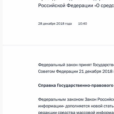
Российской Федерации «О средс
В законодательство внесены измен
коррупции и усиление ответственн
сферах
28 декабря 2018 года
10:40
28 декабря 2018 года, 16:50
В Уголовно-исполнительный кодек
на противодействие пропаганде те
Федеральный закон принят Государств
28 декабря 2018 года, 16:45
Советом Федерации 21 декабря 2018 
Справка Государственно-правового
Внесено изменение в статью закон
Федеральным законом Закон Российск
и права на участие в референдуме
информации» дополняется новой стат
28 декабря 2018 года, 16:40
редакции средства массовой информац