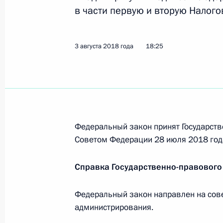
3 августа 2018 года, пятница
в части первую и вторую Налог
Внесены изменения в Градостроит
3 августа 2018 года
18:25
3 августа 2018 года, 21:45
В Земельный кодекс внесены изме
объектов
3 августа 2018 года, 21:40
Федеральный закон принят Государств
Советом Федерации 28 июля 2018 год
Справка Государственно-правового
В законодательство внесены изме
отношений, связанных со сносом о
Федеральный закон направлен на сов
3 августа 2018 года, 21:35
администрирования.