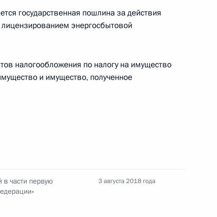
тся государственная пошлина за действия
фии внесены изменения, касающиеся
с лицензированием энергосбытовой
тов налогообложения по налогу на имущество
мущество и имущество, полученное
а на имущество организаций, земельного
лиц
адостроительного кодекса
 в части первую
3 августа 2018 года
Федерации»