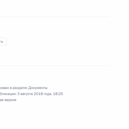
акона об образовании
одекс
ги
 Кодекса об административных
ован в разделе:
Документы
бликации:
3 августа 2018 года, 18:25
ая версия
15 закона о рекламе