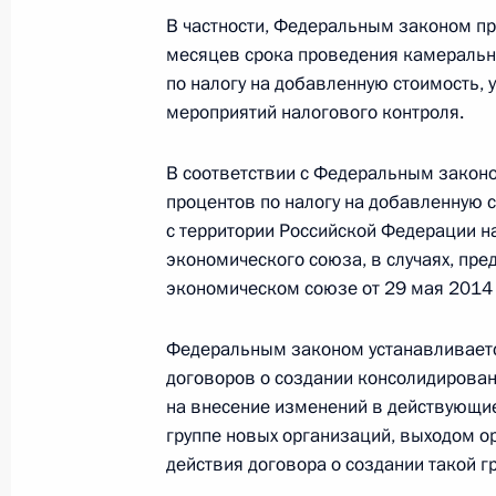
В частности, Федеральным законом пр
В законодательство внесены изме
месяцев срока проведения камеральн
целевого обучения
по налогу на добавленную стоимость,
мероприятий налогового контроля.
3 августа 2018 года, 21:20
В соответствии с Федеральным законо
процентов по налогу на добавленную 
Внесены изменения в закон о кред
с территории Российской Федерации н
3 августа 2018 года, 21:15
экономического союза, в случаях, пр
экономическом союзе от 29 мая 2014 
Федеральным законом устанавливаетс
Установлена новая памятная дата 
договоров о создании консолидирован
в состав Российской империи в 178
на внесение изменений в действующие
3 августа 2018 года, 21:10
группе новых организаций, выходом ор
действия договора о создании такой г