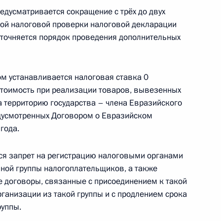
едусматривается сокращение с трёх до двух
нения, направленные на совершенствование
ой налоговой проверки налоговой декларации
 уточняется порядок проведения дополнительных
м устанавливается налоговая ставка 0
стоимость при реализации товаров, вывезенных
итных историях
а территорию государства – члена Евразийского
едусмотренных Договором о Евразийском
года.
я запрет на регистрацию налоговыми органами
– День принятия Крыма, Тамани и Кубани
ной группы налогоплательщиков, а также
3 году
 договоры, связанные с присоединением к такой
ганизации из такой группы и с продлением срока
руппы.