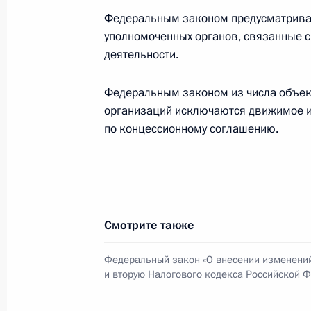
Федеральным законом предусматривае
В закон о поддержке кинематогра
уполномоченных органов, связанные 
проведения кинофестивалей
деятельности.
3 августа 2018 года, 21:05
Федеральным законом из числа объек
организаций исключаются движимое и
Уточнён порядок исчисления налог
по концессионному соглашению.
налога и налога на имущество физ
3 августа 2018 года, 21:00
Смотрите также
Внесено изменение в статью 51 Гр
3 августа 2018 года, 20:40
Федеральный закон «О внесении изменений
и вторую Налогового кодекса Российской 