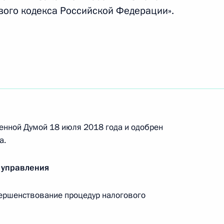
ового кодекса Российской Федерации».
ельный кодекс
нения в части упрощения размещения линейных
енной Думой 18 июля 2018 года и одобрен
а.
 управления
нения, касающиеся правового регулирования
бъектов капитального строительства
ершенствование процедур налогового