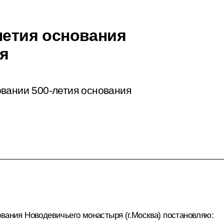
летия основания
я
вании 500-летия основания
ования Новодевичьего монастыря (г.Москва) постановляю: