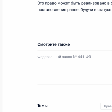
Это право может быть реализовано в 
постановление ранее, будучи в статус
Внесены изменения в закон о теп
и водоотведении
20 декабря 2016 года, 17:50
Смотрите также
Внесены изменения в Уголовно-пр
Федеральный закон № 441-ФЗ
20 декабря 2016 года, 17:40
Внесены изменения в статью ЗЗ-1
пенсионном страховании в Россий
20 декабря 2016 года, 17:30
Темы
Прав