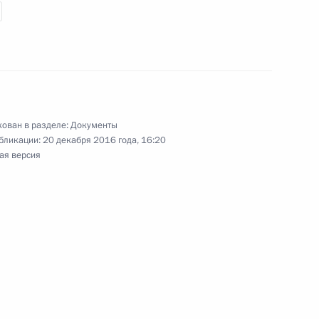
пенсации за нарушение права
рок
ован в разделе:
Документы
бликации:
20 декабря 2016 года, 16:20
льной помощи внесены изменения,
ая версия
ня материального обеспечения неработающего
ударственной социальной помощи