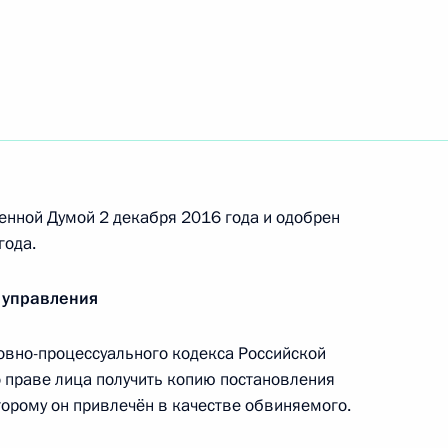
порядка приёма в гражданство Российской
ходящихся на её территории лиц
ения в части передачи полномочий
ектов Федерации субвенций из федерального
енной Думой 2 декабря 2016 года и одобрен
нальных услуг отдельным категориям граждан
года.
 управления
овно-процессуального кодекса Российской
ийской Федерации об административных
 праве лица получить копию постановления
торому он привлечён в качестве обвиняемого.