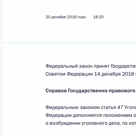
Продлён срок действия условий и 
20 декабря 2016 года
Федерации отдельных категорий на
16:20
20 декабря 2016 года, 18:15
В законодательство внесены измен
по предоставлению бюджетам субъ
Федеральный закон принят Государств
бюджета на оплату жилищно-комму
Советом Федерации 14 декабря 2016 
20 декабря 2016 года, 18:10
Справка Государственно-правового
Федеральным законом статья 47 Угол
Внесены изменения в Кодекс Росс
Федерации дополняется положением о
правонарушениях
о возбуждении уголовного дела, по ко
20 декабря 2016 года, 18:00