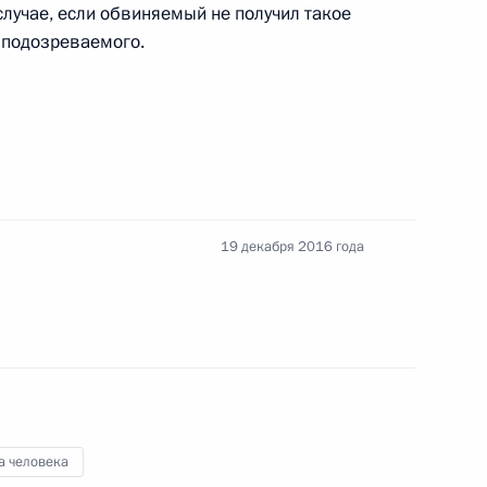
случае, если обвиняемый не получил такое
е подозреваемого.
лоснабжении и закон о водоснабжении
оцессуальный кодекс Российской Федерации
19 декабря 2016 года
 Федерального закона об обязательном
ской Федерации
а человека