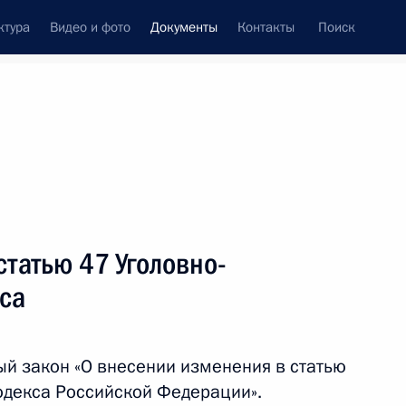
ктура
Видео и фото
Документы
Контакты
Поиск
 документов
Конституция России
декабрь, 2016
ть следующие материалы
татью 47 Уголовно-
 Героя Российской Федерации
са
й закон «О внесении изменения в статью
одекса Российской Федерации».