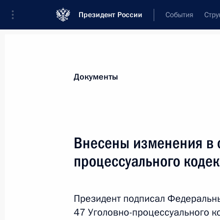
Президент России
События
Стру
Новости
Поручения Президента
Банк
Документы
Показа
21 декабря 2016 года, среда
Внесены изменения в с
Андрею Карлову присвоено звание
процессуального кодек
21 декабря 2016 года, 15:00
Президент подписал Федеральны
47 Уголовно-процессуального к
20 декабря 2016 года, вторник