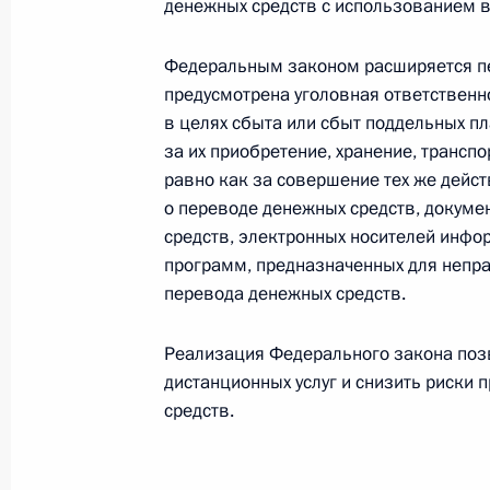
Михаил Игнатьев назначен времен
денежных средств с использованием в
Республики
Федеральным законом расширяется пе
9 июня 2015 года, 10:45
предусмотрена уголовная ответственно
в целях сбыта или сбыт поддельных п
за их приобретение, хранение, трансп
8 июня 2015 года, понедельник
равно как за совершение тех же дейс
о переводе денежных средств, докумен
Внесены изменения в закон о госу
средств, электронных носителей инфо
Федерации
программ, предназначенных для непр
8 июня 2015 года, 18:20
перевода денежных средств.
Реализация Федерального закона поз
дистанционных услуг и снизить риски
Внесены изменения в Налоговый к
средств.
8 июня 2015 года, 18:10