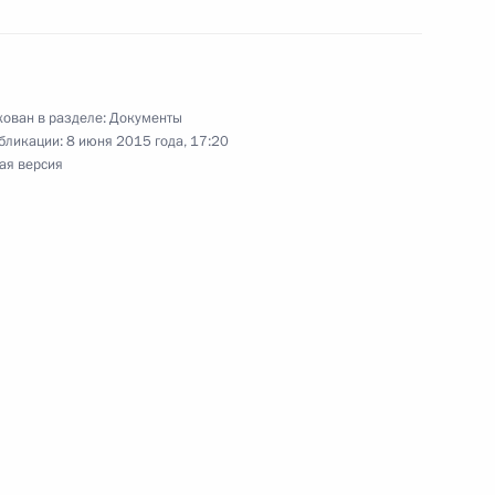
ении в действие Земельного кодекса и закон
строительства
ован в разделе:
Документы
бликации:
8 июня 2015 года, 17:20
ая версия
султана Назарбаева орденом Александра
усиление уголовной ответственности за хищение
м высоких технологий в банковской сфере