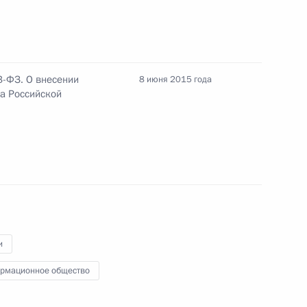
ночной деятельности
3-ФЗ. О внесении
8 июня 2015 года
са Российской
анах судейского сообщества в Российской
дминистративных правонарушениях и закон
ия
и
рмационное общество