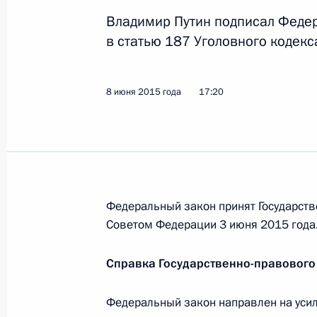
11 июня 2015 года, четверг
Владимир Путин подписал Феде
в статью 187 Уголовного кодек
Анатолий Артамонов назначен вре
Калужской области
11 июня 2015 года, 11:50
8 июня 2015 года
17:20
10 июня 2015 года, среда
В Госдуму внесён проект закона о 
совершенствования мер борьбы с 
Федеральный закон принят Государств
Советом Федерации 3 июня 2015 года
10 июня 2015 года, 17:20
Справка Государственно-правового
9 июня 2015 года, вторник
Федеральный закон направлен на усил