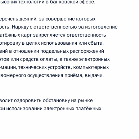
но исполняющим обязанности главы Чувашской
ысоких технологий в банковской сфере.
речень деяний, за совершение которых
сть. Наряду с ответственностью за изготовление
латёжных карт закрепляется ответственность
ортировку в целях использования или сбыта,
твий в отношении поддельных распоряжений
тов или средств оплаты, а также электронных
дарственной гражданской службе Российской
рмации, технических устройств, компьютерных
авомерного осуществления приёма, выдачи,
волит оздоровить обстановку на рынке
 при использовании электронных платёжных
одекс Российской Федерации