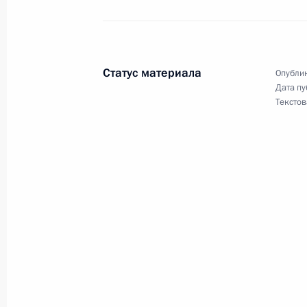
Внесены изменения в закон о введ
о содействии развитию жилищного 
8 июня 2015 года, 17:40
Статус материала
Опублик
Дата пу
Текстов
Подписан Указ о награждении Нур
Невского
8 июня 2015 года, 17:30
Подписан закон, направленный на 
денежных средств с использование
8 июня 2015 года, 17:20