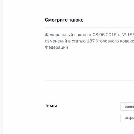
Внесены изменения в закон об оце
Смотрите также
8 июня 2015 года, 18:00
Федеральный закон от 08.06.2015 г. № 15
изменений в статью 187 Уголовного кодек
Внесены изменения в закон об орг
Федерации
Федерации
8 июня 2015 года, 17:50
Внесены изменения в Кодекс об а
о безопасности дорожного движен
Темы
Банк
8 июня 2015 года, 17:45
Инфо