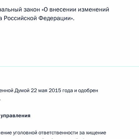
ральный закон «О внесении изменений
са Российской Федерации».
менно исполняющим обязанности губернатора
внесении изменений в законодательство в целях
коррупцией
енной Думой 22 мая 2015 года и одобрен
.
 управления
ение уголовной ответственности за хищение