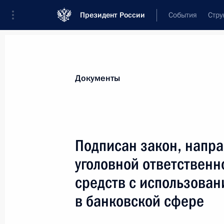
Президент России
События
Стру
Новости
Поручения Президента
Банк
Документы
Показа
24 июня 2015 года, среда
Подписан закон, напр
Указ о продлении действия специа
уголовной ответственн
безопасности Российской Федерац
средств с использован
24 июня 2015 года, 20:00
в банковской сфере