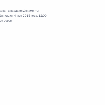
лномочий губернатора Иркутской области
ован в разделе:
Документы
бликации:
4 мая 2015 года, 12:00
ая версия
лномочий губернатора Камчатского края
лномочий главы Ленинградской области