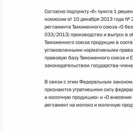
Кандидатура Игоря Юрьева предст
Согласно подпункту «б» пункта 1 реш
на должность судьи Верховного Суд
комиссии от 10 декабря 2013 года № 
21 мая 2015 года, 15:30
регламента Таможенного союза «О без
033/2013) производство и выпуск в 
Таможенного союза продукции в соотв
установленными нормативными право
20 мая 2015 года, среда
правовую базу Таможенного союза и Е
В Госдуму на ратификацию внесён 
законодательством государства-члена,
о союзничестве и интеграции
В связи с этим Федеральным законом, 
20 мая 2015 года, 09:40
признаются утратившими силу федерал
и молочную продукцию» и «О внесении
регламент на молоко и молочную прод
18 мая 2015 года, понедельник
Указ о досрочном прекращении по
18 мая 2015 года, 13:15