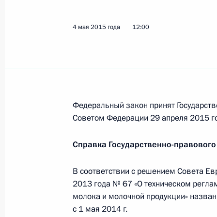
Указ о досрочном прекращении по
22 мая 2015 года, 15:00
4 мая 2015 года
12:00
21 мая 2015 года, четверг
Указ о праздновании 200-летия со
Федеральный закон принят Государств
21 мая 2015 года, 16:30
Советом Федерации 29 апреля 2015 г
Справка Государственно-правового
Кандидатура Елены Золотовой пред
на должность судьи Верховного Суд
В соответствии с решением Совета Ев
21 мая 2015 года, 15:40
2013 года № 67 «О техническом регла
молока и молочной продукции» назван
с 1 мая 2014 г.