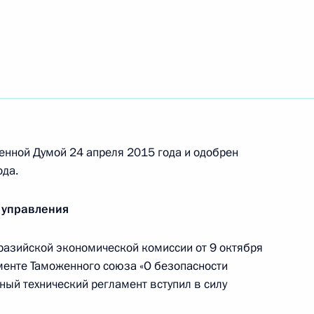
лномочий губернатора Архангельской области
 дня рождения Мариуса Петипа
енной Думой 24 апреля 2015 года и одобрен
ода.
 управления
ставлена Совету Федерации для назначения
а
разийской экономической комиссии от 9 октября
менте Таможенного союза «О безопасности
ный технический регламент вступил в силу