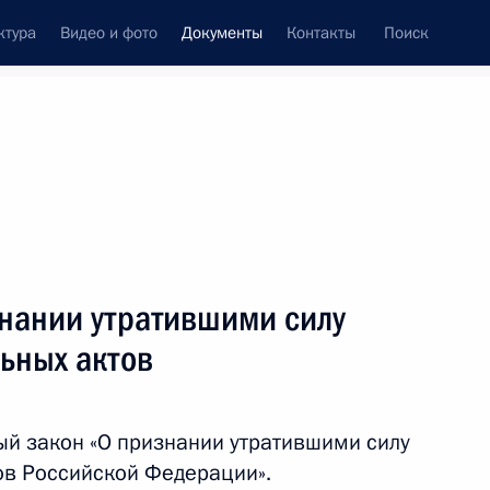
ктура
Видео и фото
Документы
Контакты
Поиск
 документов
Конституция России
май, 2015
ть следующие материалы
совершенствование деятельности судов общей
знании утратившими силу
ьных актов
й закон «О признании утратившими силу
ов Российской Федерации».