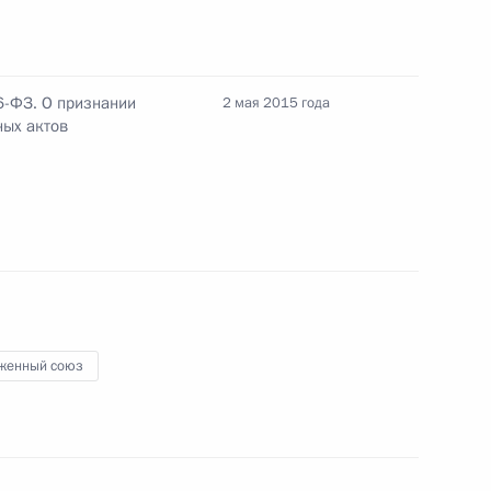
6-ФЗ. О признании
2 мая 2015 года
ных актов
лномочий губернатора Костромской области
лномочий главы Омской области Виктора
женный союз