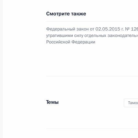
Смотрите также
15 мая 2015 года, пятница
Федеральный закон от 02.05.2015 г. № 12
утратившими силу отдельных законодатель
Указ о досрочном прекращении по
Российской Федерации
15 мая 2015 года, 18:30
14 мая 2015 года, четверг
Указ о досрочном прекращении по
Назарова
Темы
Тамо
14 мая 2015 года, 16:35