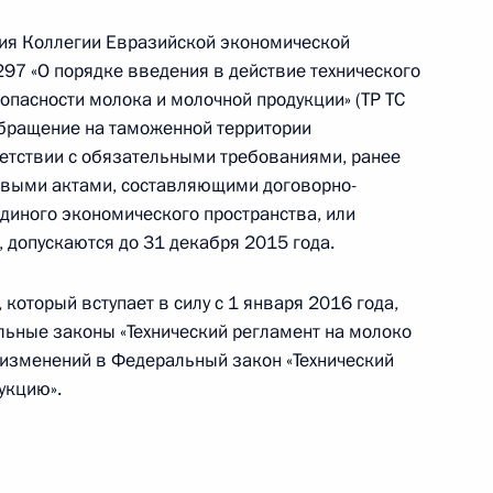
авлена Совету Федерации для назначения
ения Коллегии Евразийской экономической
а
297 «О порядке введения в действие технического
опасности молока и молочной продукции» (TP ТС
обращение на таможенной территории
етствии с обязательными требованиями, ранее
выми актами, составляющими договорно-
диного экономического пространства, или
Договор между Россией и Южной Осетией
 допускаются до 31 декабря 2015 года.
который вступает в силу с 1 января 2016 года,
ьные законы «Технический регламент на молоко
 изменений в Федеральный закон «Технический
укцию».
лномочий губернатора Смоленской области