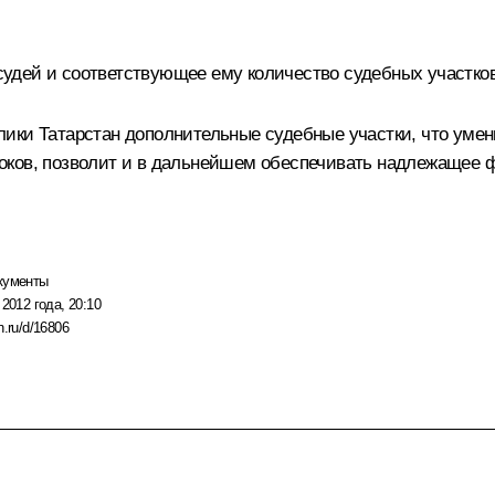
дей и соответствующее ему количество судебных участков в
ики Татарстан дополнительные судебные участки, что умень
оков, позволит и в дальнейшем обеспечивать надлежащее ф
кументы
 2012 года, 20:10
n.ru/d/16806