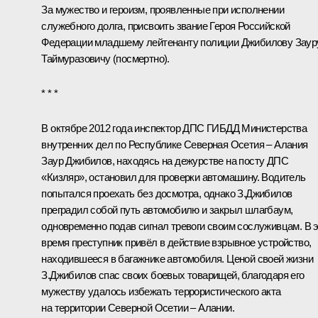
За мужество и героизм, проявленные при исполнении
служебного долга, присвоить звание Героя Российской
Федерации младшему лейтенанту полиции Джибилову Заур
Таймуразовичу (посмертно).
* * *
В октябре 2012 года инспектор ДПС ГИБДД Министерства
внутренних дел по Республике Северная Осетия – Алания
Заур Джибилов, находясь на дежурстве на посту ДПС
«Кизляр», остановил для проверки автомашину. Водитель
попытался проехать без досмотра, однако З.Джибилов
преградил собой путь автомобилю и закрыл шлагбаум,
одновременно подав сигнал тревоги своим сослуживцам. В 
время преступник привёл в действие взрывное устройство,
находившееся в багажнике автомобиля. Ценой своей жизни
З.Джибилов спас своих боевых товарищей, благодаря его
мужеству удалось избежать террористического акта
на территории Северной Осетии – Алании.