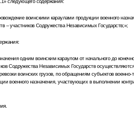
«к.1» следующего содержания:
провождение воинскими караулами продукции военного назна
тв – участников Содружества Независимых Государств;»;
ержания:
значения одним воинским караулом от начального до конечно
ников Содружества Независимых Государств осуществляют
еревозки воинских грузов, по обращениям субъектов военно-
ции военного назначения, участвующих в выполнении контра
ния.