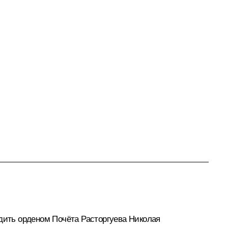
адить
орденом Почёта
Расторгуева Николая