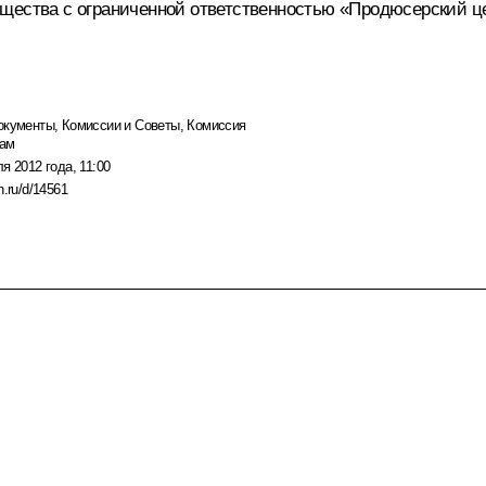
щества с ограниченной ответственностью «Продюсерский це
окументы
,
Комиссии и Советы
,
Комиссия
дам
я 2012 года, 11:00
n.ru/d/14561