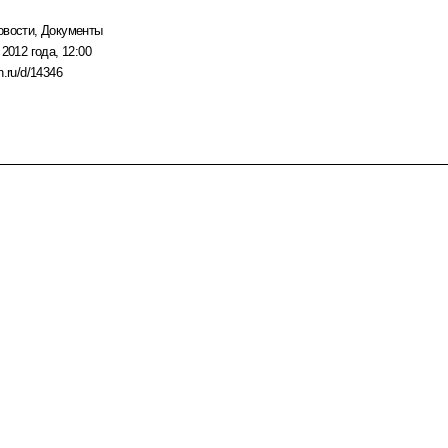
овости
,
Документы
 2012 года, 12:00
n.ru/d/14346