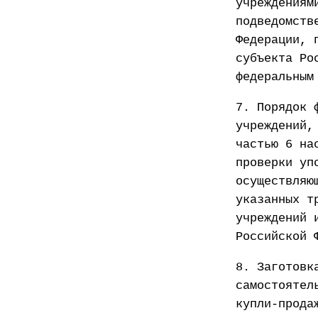
учреждениям
подведомств
Федерации, 
субъекта Ро
федеральным
7. Порядок 
учреждений,
частью 6 на
проверки уп
осуществляю
указанных т
учреждений 
Российской 
8. Заготовк
самостоятел
купли-прода