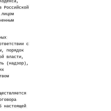
Кодекса,
в Российской
 лицом
ченным
ных
ответствии с
м, порядок
ой власти,
ль (надзор),
их
твом
ществляется
оговора
6 настоящей