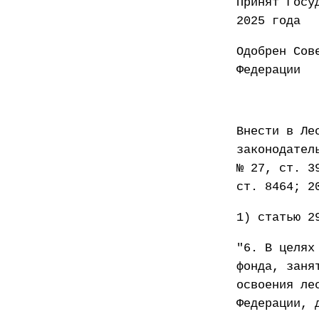
Принят
2025 года
Одобрен Сов
Федер
Внести в Ле
законодател
№ 27, ст. 3
ст. 8464; 2
1) статью 2
"6. В целях
фонда, заня
освоения ле
Федерации, 