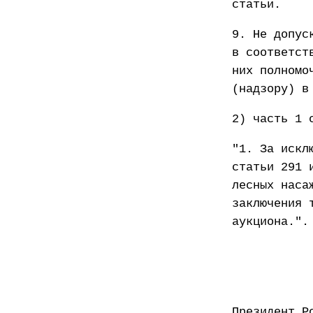
статьи.
9. Не допус
в соответст
них полномо
(надзору) в
2) часть 1 
"1. За искл
статьи 291 
лесных наса
заключения 
аукциона.".
Презид