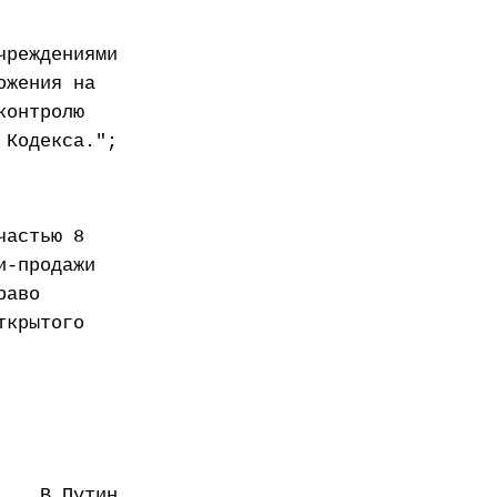
чреждениями
ожения на
контролю
 Кодекса.";
частью 8
и-продажи
раво
ткрытого
В.Путин