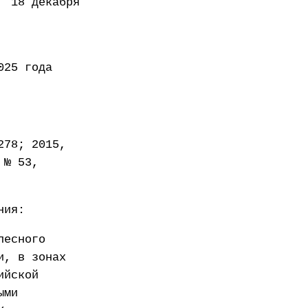
декабря
года
278; 2015,
 № 53,
ния:
лесного
и, в зонах
ийской
ыми