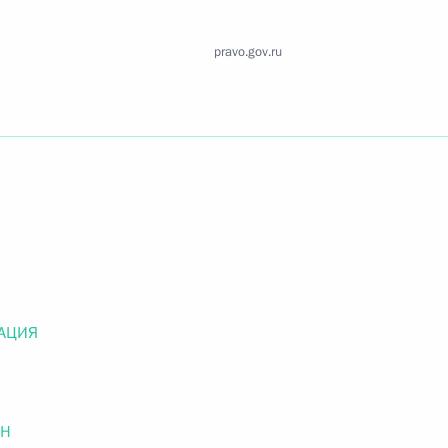
Найти документ
pravo.gov.ru
o.gov.ru
 г. № 259-ФЗ
льного закона «О статусе военнослужащих» и статью 86
 Российской Федерации»
АЦИЯ
 г. № 265-ФЗ
ОН