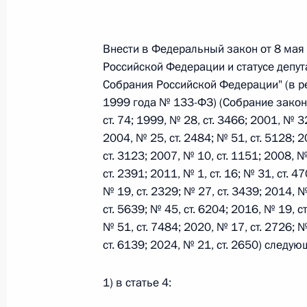
Федеральный закон от 26.07.2026
Внести в Федеральный закон от 8 мая 
Российской Федерации и статусе депу
О внесении изменений в статьи 85 и 102 
Собрания Российской Федерации" (в р
кодекса Российской Федерации
1999 года № 133-ФЗ) (Собрание закон
26 июля 2026 года
ст. 74; 1999, № 28, ст. 3466; 2001, № 32
2004, № 25, ст. 2484; № 51, ст. 5128; 2
ст. 3123; 2007, № 10, ст. 1151; 2008, №
Федеральный закон от 26.07.2026
ст. 2391; 2011, № 1, ст. 16; № 31, ст. 4
№ 19, ст. 2329; № 27, ст. 3439; 2014, №
О внесении изменений в Трудовой кодекс
ст. 5639; № 45, ст. 6204; 2016, № 19, ст
26 июля 2026 года
№ 51, ст. 7484; 2020, № 17, ст. 2726; №
ст. 6139; 2024, № 21, ст. 2650) следу
Федеральный закон от 26.07.2026
1) в статье 4:
О внесении изменений в Федеральный за