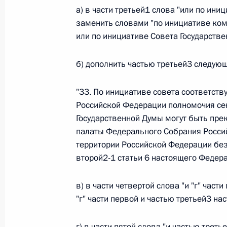
а) в части третьей1 слова "или по ини
26 июля 2026 года
заменить словами "по инициативе коми
или по инициативе Совета Государстве
Федеральный закон от 26.07.2026
б) дополнить частью третьей3 следую
О внесении изменения в статью 2 Федера
и добровольчестве (волонтерстве)»
"33. По инициативе совета соответст
Российской Федерации полномочия сен
26 июля 2026 года
Государственной Думы могут быть пр
палаты Федерального Собрания Росси
территории Российской Федерации без
Федеральный закон от 26.07.2026
второй2-1 статьи 6 настоящего Федера
О внесении изменений в Уголовный кодек
процессуального кодекса Российской Фе
в) в части четвертой слова "и "г" час
"г" части первой и частью третьей3 на
26 июля 2026 года
г) в части пятой слова "и частью трет