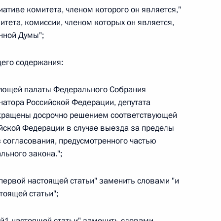
циативе комитета, членом которого он является,"
тета, комиссии, членом которых он является,
нной Думы";
 г. № 267-ФЗ
щего содержания:
льного закона «О благотворительной деятельности
вующей палаты Федерального Собрания
атора Российской Федерации, депутата
екращены досрочно решением соответствующей
йской Федерации в случае выезда за пределы
 согласования, предусмотренного частью
 г. № 251-ФЗ
льного закона.";
с Российской Федерации и статьи 31 и 151 Уголовно-
дерации
ти первой настоящей статьи" заменить словами "и
стоящей статьи";
ьей1 настоящей статьи" заменить словами