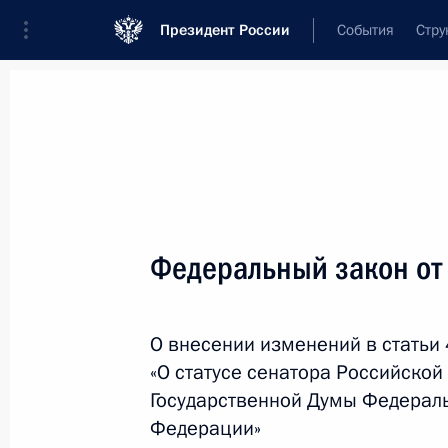
Президент России
События
Стру
Новости
Поручения Президента
Банк
Название документа или его номер
Федеральный закон от
Текст в документе
О внесении изменений в статьи 
Вид документа
«О статусе сенатора Российской
Все
Государственной Думы Федерал
Федерации»
Дата вступления в силу...
или 