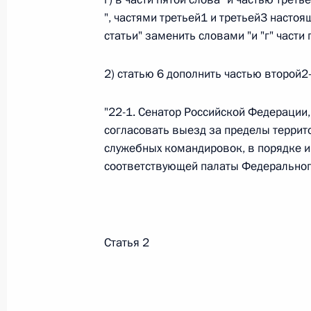
", частями третьей1 и третьей3 настоящ
Федеральный закон от 26.07.2026
статьи" заменить словами "и "г" части
О внесении изменений в статью 13–2 Фед
и признании утратившим силу пункта 1 ча
2) статью 6 дополнить частью второй
изменений в Федеральный закон „Об акта
26 июля 2026 года
"22-1. Сенатор Российской Федерации
согласовать выезд за пределы террит
служебных командировок, в порядке и
Федеральный закон от 26.07.2026
соответствующей палаты Федеральног
О внесении изменения в статью 10 Федер
26 июля 2026 года
Статья 2
Федеральный закон от 26.07.2026
О ратификации Соглашения между Правит