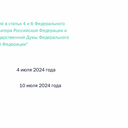
ального закона «О персональных данных» и отдельные
ации
й в статьи 4 и 6 Федерального
енатора Российской Федерации и
сударственной Думы Федерального
 г. № 256-ФЗ
й Федерации"
кон «О присяжных заседателях федеральных судов общей
й 4 июля 2024 года
 10 июля 2024 года
 г. № 263-ФЗ
ального закона «О государственной регистрации