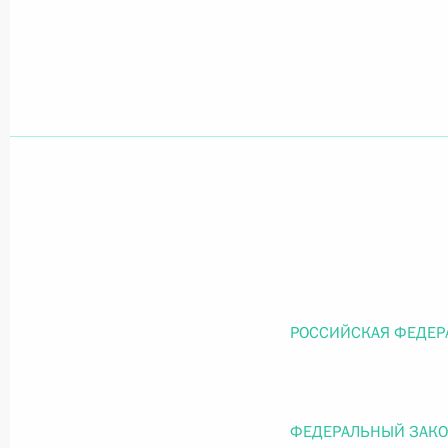
Официальный портал правовой информации
prav
26 июля 2026 года
Федеральный закон от 26.07.2026
О внесении изменений в статью 11 Федера
Федерального закона «Об образовании в
26 июля 2026 года
РОССИЙСКАЯ ФЕДЕР
Федеральный закон от 26.07.2026
ФЕДЕРАЛЬНЫЙ ЗАК