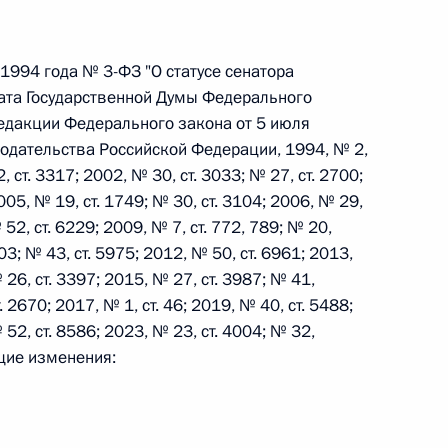
 г. № 242-ФЗ
1994 года № 3-ФЗ "О статусе сенатора
тата Государственной Думы Федерального
части первой и статью 227–1 части второй Налогового
едакции Федерального закона от 5 июля
одательства Российской Федерации, 1994, № 2,
, ст. 3317; 2002, № 30, ст. 3033; № 27, ст. 2700;
005, № 19, ст. 1749; № 30, ст. 3104; 2006, № 29,
 52, ст. 6229; 2009, № 7, ст. 772, 789; № 20,
 г. № 246-ФЗ
703; № 43, ст. 5975; 2012, № 50, ст. 6961; 2013,
 26, ст. 3397; 2015, № 27, ст. 3987; № 41,
 Российской Федерации
. 2670; 2017, № 1, ст. 46; 2019, № 40, ст. 5488;
 52, ст. 8586; 2023, № 23, ст. 4004; № 32,
ющие изменения:
 г. № 268-ФЗ
кон «О пробации в Российской Федерации»