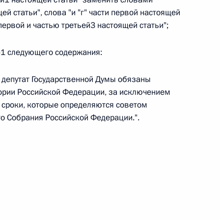
ей статьи", слова "и "г" части первой настоящей
 г. № 264-ФЗ
 первой и частью третьей3 настоящей статьи";
ерального закона «Об актах гражданского состояния»
сти 13 статьи 3 Федерального закона «О внесении
2-1 следующего содержания:
х гражданского состояния“
, депутат Государственной Думы обязаны
ории Российской Федерации, за исключением
 сроки, которые определяются советом
 г. № 270-ФЗ
о Собрания Российской Федерации.".
ального закона «Об автономных учреждениях»
 г. № 244-ФЗ
ельством Российской Федерации и Кабинетом