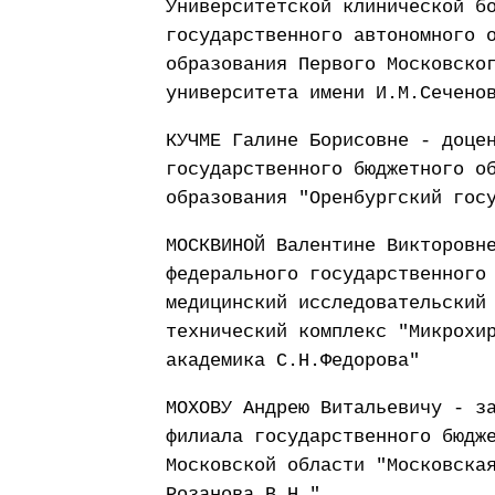
Университетской клинической б
государственного автономного 
образования Первого Московско
университета имени И.М.Сечено
КУЧМЕ Галине Борисовне - доце
государственного бюджетного о
образования "Оренбургский гос
МОСКВИНОЙ Валентине Викторовн
федерального государственного
медицинский исследовательский
технический комплекс "Микрохи
академика С.Н.Федорова"
МОХОВУ Андрею Витальевичу - з
филиала государственного бюдж
Московской области "Московска
Розанова В.Н."