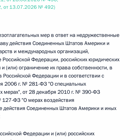
, от 13.07.2026 № 492)
 г. № 242-ФЗ
части первой и статью 227–1 части второй Налогового
езотлагательных мер в ответ на недружественные
аву действия Соединенных Штатов Америки и
арств и международных организаций,
 Российской Федерации, российских юридических
и (или) ограничение их права собственности, в
 Российской Федерации и в соответствии с
 г. № 246-ФЗ
я 2006 г. № 281-ФЗ "О специальных
 Российской Федерации
 мерах", от 28 декабря 2010 г. № 390-ФЗ
 № 127-ФЗ "О мерах воздействия
е действия Соединенных Штатов Америки и иных
:
 г. № 268-ФЗ
оссийской Федерации и (или) российских
кон «О пробации в Российской Федерации»