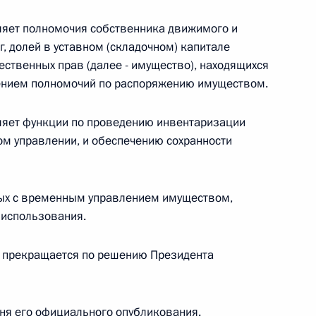
овом статусе представительств компетентных органов
в Российской Федерации и Киргизской Республике
яет полномочия собственника движимого и
, долей в уставном (складочном) капитале
ественных прав (далее - имущество), находящихся
ением полномочий по распоряжению имуществом.
 г. № 252-ФЗ
яет функции по проведению инвентаризации
его водного транспорта Российской Федерации и статью 1
м управлении, и обеспечению сохранности
инства измерений»
ных с временным управлением имуществом,
о использования.
 г. № 250-ФЗ
 прекращается по решению Президента
кой Федерации об административных правонарушениях
 дня его официального опубликования.