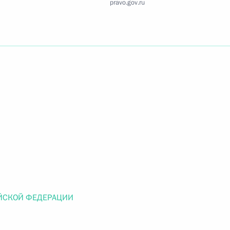
pravo.gov.ru
Найти документ
o.gov.ru
 г. № 259-ФЗ
льного закона «О статусе военнослужащих» и статью 86
 Российской Федерации»
ЙСКОЙ ФЕДЕРАЦИИ
 г. № 265-ФЗ