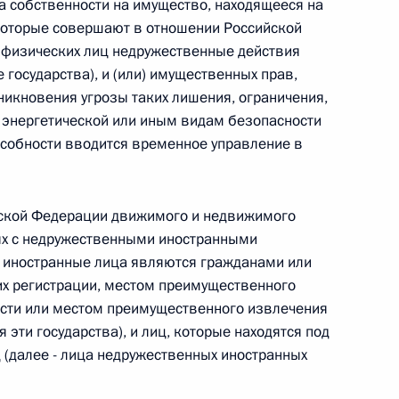
а собственности на имущество, находящееся на
 которые совершают в отношении Российской
 физических лиц недружественные действия
 государства), и (или) имущественных прав,
никновения угрозы таких лишения, ограничения,
 г. № 267-ФЗ
 энергетической или иным видам безопасности
льного закона «О благотворительной деятельности
собности вводится временное управление в
йской Федерации движимого и недвижимого
ых с недружественными иностранными
ие иностранные лица являются гражданами или
 г. № 251-ФЗ
 их регистрации, местом преимущественного
с Российской Федерации и статьи 31 и 151 Уголовно-
ости или местом преимущественного извлечения
дерации
эти государства), и лиц, которые находятся под
 (далее - лица недружественных иностранных