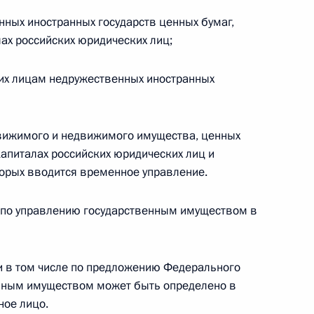
ных иностранных государств ценных бумаг,
 г. № 264-ФЗ
лах российских юридических лиц;
ерального закона «Об актах гражданского состояния»
сти 13 статьи 3 Федерального закона «О внесении
их лицам недружественных иностранных
х гражданского состояния“
движимого и недвижимого имущества, ценных
капиталах российских юридических лиц и
 г. № 270-ФЗ
орых вводится временное управление.
ального закона «Об автономных учреждениях»
о по управлению государственным имуществом в
и в том числе по предложению Федерального
 г. № 244-ФЗ
енным имуществом может быть определено в
ное лицо.
ельством Российской Федерации и Кабинетом