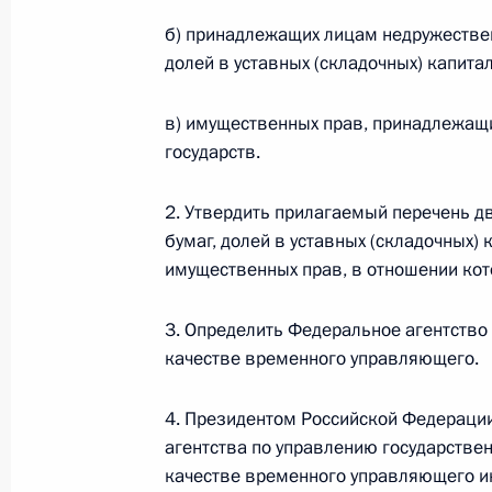
б) принадлежащих лицам недружествен
Федеральный закон от 26.07.2026
долей в уставных (складочных) капита
О внесении изменений в статью 13–2 Фед
и признании утратившим силу пункта 1 ча
в) имущественных прав, принадлежащ
изменений в Федеральный закон „Об акта
государств.
26 июля 2026 года
2. Утвердить прилагаемый перечень 
бумаг, долей в уставных (складочных) 
Федеральный закон от 26.07.2026
имущественных прав, в отношении кот
О внесении изменения в статью 10 Федер
3. Определить Федеральное агентств
26 июля 2026 года
качестве временного управляющего.
4. Президентом Российской Федераци
Федеральный закон от 26.07.2026
агентства по управлению государств
качестве временного управляющего и
О ратификации Соглашения между Правит