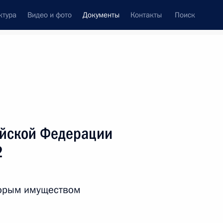
ктура
Видео и фото
Документы
Контакты
Поиск
 документов
Справка
Конституция России
ийской Федерации
2
торым имуществом
дата принятия