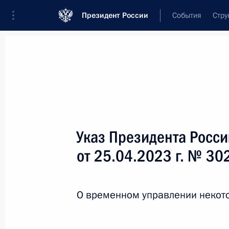
Президент России
События
Стру
Новости
Поручения Президента
Банк
Название документа или его номер
Указ Президента Росс
Текст в документе
от 25.04.2023 г. № 30
Вид документа
О временном управлении неко
Все
Дата вступления в силу...
или 