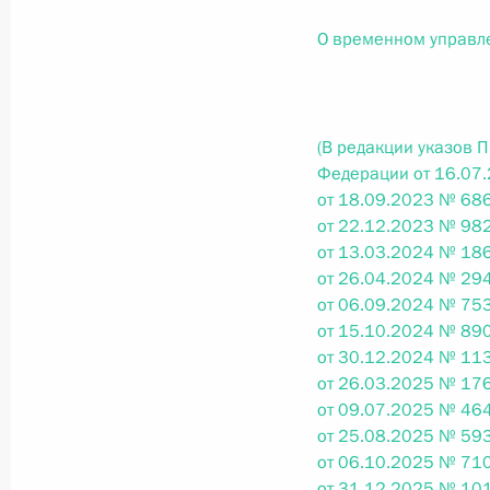
О внесении изменений в статью 12 Федер
законодательные акты Российской Федер
О временном управл
26 июля 2026 года
(В редакции указов 
Федеральный закон от 26.07.2026
Федерации от 16.07
от 18.09.2023 № 686
О внесении изменений в Федеральный за
от 22.12.2023 № 982
юрисдикции в Российской Федерации»
от 13.03.2024 № 186
26 июля 2026 года
от 26.04.2024 № 294
от 06.09.2024 № 753
от 15.10.2024 № 890
от 30.12.2024 № 113
Федеральный закон от 26.07.2026
от 26.03.2025 № 176
О внесении изменений в статью 12 Федер
от 09.07.2025 № 464
недвижимости»
от 25.08.2025 № 593
от 06.10.2025 № 710
26 июля 2026 года
от 31.12.2025 № 101