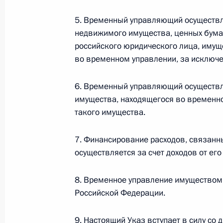
Министров Киргизской Республики о прав
по вопросам внутренних дел и миграции 
5. Временный управляющий осуществл
26 июля 2026 года
недвижимого имущества, ценных бумаг
российского юридического лица, имущ
во временном управлении, за исключ
Федеральный закон от 26.07.2026
6. Временный управляющий осуществл
О внесении изменений в Кодекс внутренн
имущества, находящегося во временно
Федерального закона «Об обеспечении ед
такого имущества.
26 июля 2026 года
7. Финансирование расходов, связан
осуществляется за счет доходов от ег
Федеральный закон от 26.07.2026
8. Временное управление имуществом
О внесении изменений в Кодекс Российс
Российской Федерации.
26 июля 2026 года
9. Настоящий Указ вступает в силу со