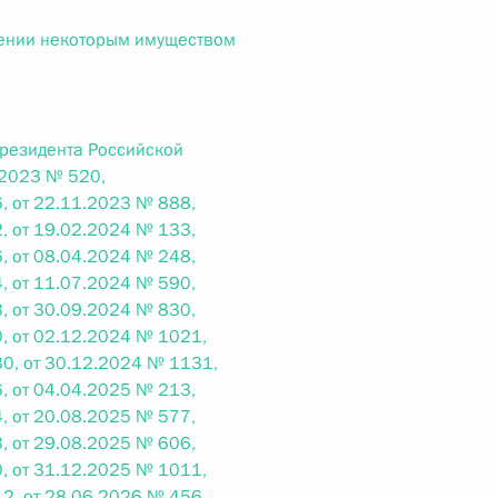
ального закона «О персональных данных» и отдельные
ации
ении некоторым имуществом
Президента Российской
 г. № 256-ФЗ
.2023 № 520,
, от 22.11.2023 № 888,
кон «О присяжных заседателях федеральных судов общей
, от 19.02.2024 № 133,
, от 08.04.2024 № 248,
, от 11.07.2024 № 590,
, от 30.09.2024 № 830,
, от 02.12.2024 № 1021,
0, от 30.12.2024 № 1131,
 г. № 263-ФЗ
, от 04.04.2025 № 213,
ального закона «О государственной регистрации
, от 20.08.2025 № 577,
, от 29.08.2025 № 606,
, от 31.12.2025 № 1011,
2, от 28.06.2026 № 456,