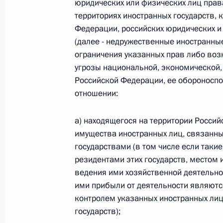
юридических или физических лиц прав
территориях иностранных государств,
26 июля 2026 года
Федерации, российских юридических и
(далее - недружественные иностранные
ограничения указанных прав либо воз
Федеральный закон от 26.07.2026
угрозы национальной, экономической,
О внесении изменения в статью 2 Федера
Российской Федерации, ее обороноспо
и добровольчестве (волонтерстве)»
отношении:
26 июля 2026 года
а) находящегося на территории Росси
имущества иностранных лиц, связанн
государствами (в том числе если так
Федеральный закон от 26.07.2026
резидентами этих государств, местом
О внесении изменений в Уголовный кодек
ведения ими хозяйственной деятельн
процессуального кодекса Российской Фе
ими прибыли от деятельности являются 
26 июля 2026 года
контролем указанных иностранных лиц
государств);