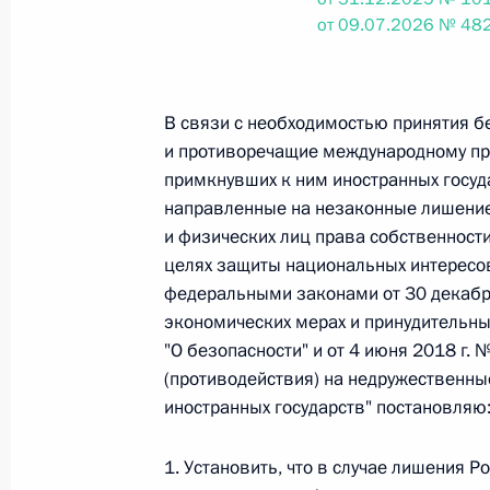
от 09.07.2026 № 482
Федеральный закон от 26.07.2026
О внесении изменений в статьи 85 и 102 
В связи с необходимостью принятия б
кодекса Российской Федерации
и противоречащие международному пр
26 июля 2026 года
примкнувших к ним иностранных госуд
направленные на незаконные лишение
и физических лиц права собственности 
целях защиты национальных интересов
Федеральный закон от 26.07.2026
федеральными законами от 30 декабр
О внесении изменений в Трудовой кодекс
экономических мерах и принудительных
26 июля 2026 года
"О безопасности" и от 4 июня 2018 г.
(противодействия) на недружественны
иностранных государств" постановляю
Федеральный закон от 26.07.2026
1. Установить, что в случае лишения Р
О внесении изменений в Федеральный за