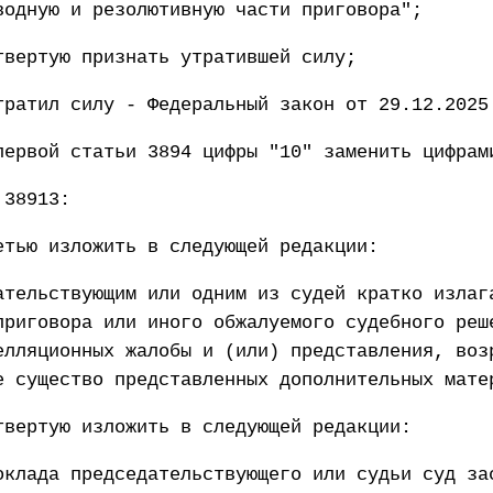
водную и резолютивную части приговора";
твертую признать утратившей силу;
тратил силу - Федеральный закон от 29.12.2025
первой статьи 3894 цифры "10" заменить цифрам
 38913:
етью изложить в следующей редакции:
ательствующим или одним из судей кратко излаг
приговора или иного обжалуемого судебного реш
елляционных жалобы и (или) представления, воз
е существо представленных дополнительных мате
твертую изложить в следующей редакции:
оклада председательствующего или судьи суд за