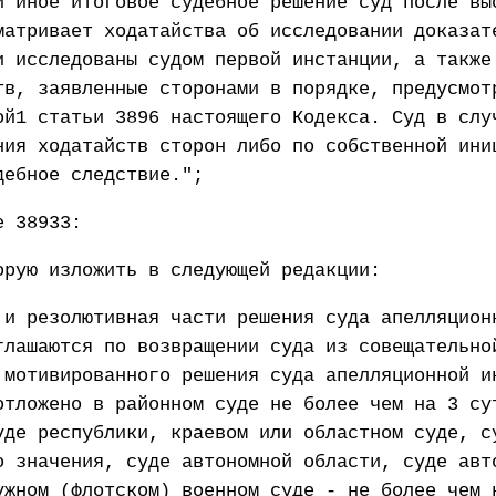
и иное итоговое судебное решение суд после вы
матривает ходатайства об исследовании доказат
и исследованы судом первой инстанции, а также
тв, заявленные сторонами в порядке, предусмот
ой1 статьи 3896 настоящего Кодекса. Суд в слу
ния ходатайств сторон либо по собственной ини
дебное следствие.";
е 38933:
орую изложить в следующей редакции:
 и резолютивная части решения суда апелляцион
глашаются по возвращении суда из совещательно
 мотивированного решения суда апелляционной и
отложено в районном суде не более чем на 3 су
уде республики, краевом или областном суде, с
о значения, суде автономной области, суде авт
ужном (флотском) военном суде - не более чем 