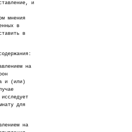
ставление, и
ом мнения
енных в
ставить в
содержания:
авлением на
рон
а и (или)
лучае
 исследует
мнату для
влением на