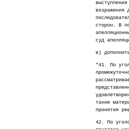
выступления
возражения 
последовате
сторон. В п
апелляционн
суд апелляц
в) дополнит
"41. По уго
промежуточн
рассматрива
представлен
удовлетворе
такие матер
принятия ре
42. По угол