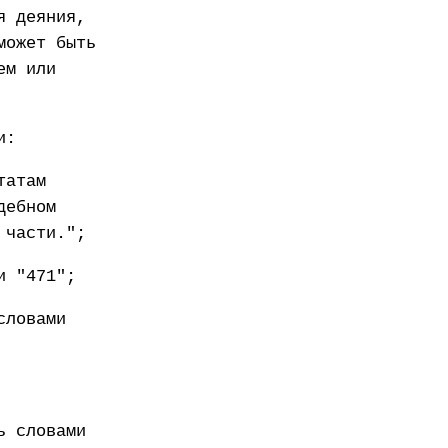
я деяния,
может быть
ем или
и:
татам
дебном
 части.";
и "471";
словами
ь словами