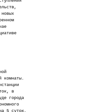
ступления
ельств,
 новых
ренном
чае
циативе
ной
й комнаты.
нстанции
ток, в
уде города
ономного
на 5 суток,