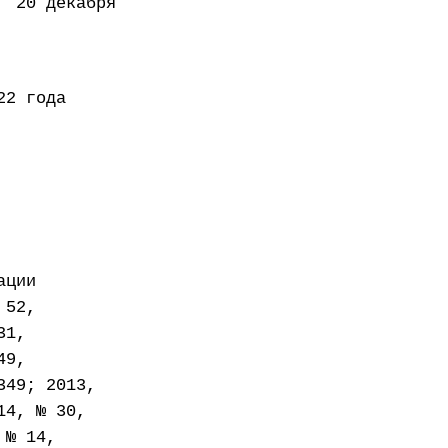
декабря
года
ации
 52,
31,
49,
349; 2013,
14, № 30,
 № 14,