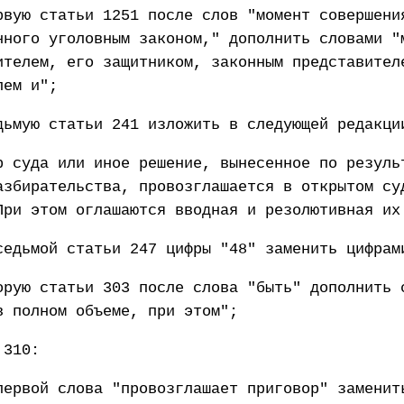
рвую статьи 1251 после слов "момент совершени
нного уголовным законом," дополнить словами "
ителем, его защитником, законным представител
лем и";
дьмую статьи 241 изложить в следующей редакци
р суда или иное решение, вынесенное по резуль
азбирательства, провозглашается в открытом су
При этом оглашаются вводная и резолютивная их
седьмой статьи 247 цифры "48" заменить цифрам
орую статьи 303 после слова "быть" дополнить 
в полном объеме, при этом";
 310:
первой слова "провозглашает приговор" заменит