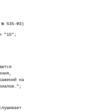
 № 535-ФЗ)
и "15";
аются
ения,
ражений на
риалов.";
слушивает