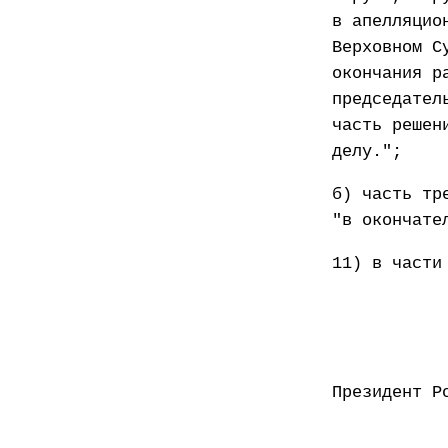
в апелляцио
Верховном С
окончания р
председател
часть решен
делу.";
б) часть тр
"в окончате
11) в части
Презид