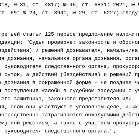
018, № 31, ст. 4817; № 45, ст. 6831; 2021, № 
ст. 69; № 24, ст. 3941; № 29, ст. 5227) следу
третьей статьи 125 первое предложение изложит
едакции: "Судья проверяет законность и обосно
ездействия) и решений дознавателя, начальника
ия дознания, начальника органа дознания, орга
, руководителя следственного органа, прокурор
4 суток, а действий (бездействия) и решений п
е дознания в сокращенной форме - не позднее ч
я поступления жалобы в судебном заседании с у
 его защитника, законного представителя или
ля, если они участвуют в уголовном деле, иных
посредственно затрагиваются обжалуемыми дейст
ем) или решением, а также с участием прокурор
, руководителя следственного органа.";