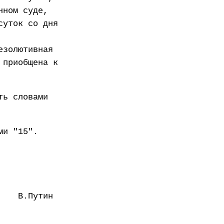
нном суде,
суток со дня
езолютивная
 приобщена к
ть словами
ми "15".
В.Путин