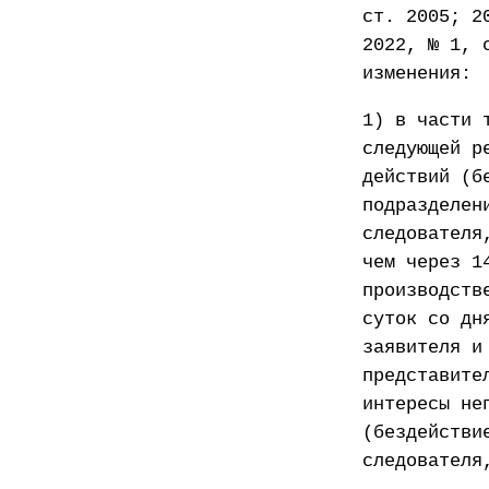
ст. 2005; 2
2022, № 1, 
изменения:
1) в части 
следующей р
действий (б
подразделен
следователя
чем через 1
производств
суток со дн
заявителя и
представите
интересы не
(бездействи
следователя