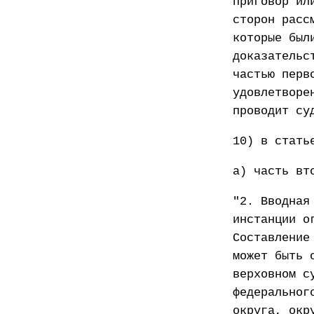
приговор ил
сторон расс
которые был
доказательс
частью перв
удовлетворе
проводит су
10) в стать
а) часть вт
"2. Вводная
инстанции о
Составление
может быть 
верховном с
федеральног
округа, окр