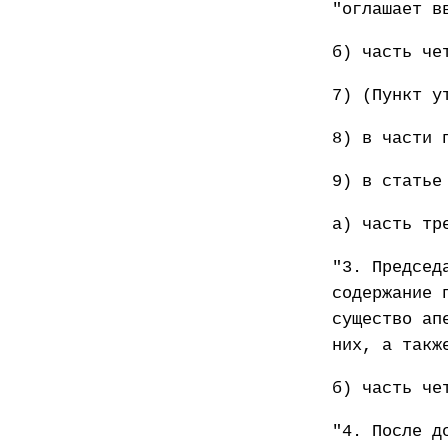
"оглашает в
б) часть че
7) (Пункт у
8) в части 
9) в статье
а) часть тр
"3. Председ
содержание 
существо ап
них, а такж
б) часть че
"4. После д