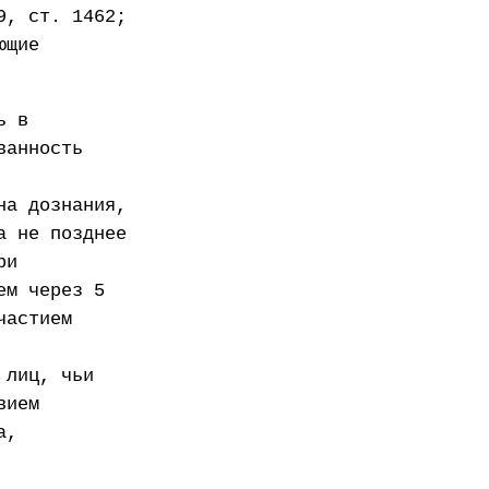
9, ст. 1462;
ющие
ь в
ванность
на дознания,
а не позднее
ри
ем через 5
частием
 лиц, чьи
вием
а,