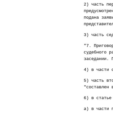
2) часть пе
предусмотре
подана заяв
представите
3) часть се
"7. Пригово
судебного р
заседании. 
4) в части 
5) часть вт
"составлен 
6) в статье
а) в части 