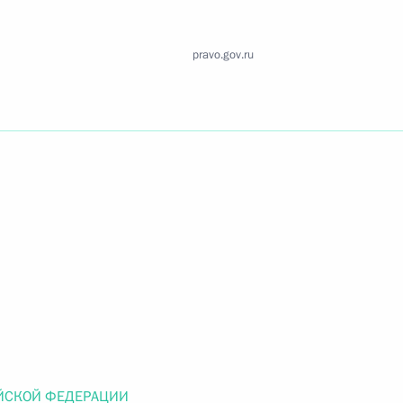
Найти документ
pravo.gov.ru
o.gov.ru
 г. № 259-ФЗ
льного закона «О статусе военнослужащих» и статью 86
 Российской Федерации»
 г. № 265-ФЗ
ЙСКОЙ ФЕДЕРАЦИИ