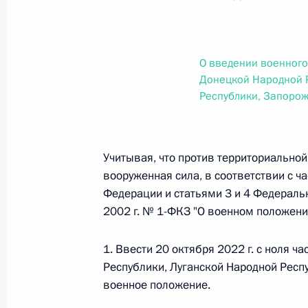
О внесении изменений в статью 12 Федер
законодательные акты Российской Федер
26 июля 2026 года
О введении военного
Донецкой Народной Р
Республики, Запорож
Федеральный закон от 26.07.2026
О внесении изменений в Федеральный за
юрисдикции в Российской Федерации»
Учитывая, что против территориально
26 июля 2026 года
вооруженная сила, в соответствии с ч
Федерации и статьями 3 и 4 Федеральн
2002 г. № 1-ФКЗ "О военном положени
Федеральный закон от 26.07.2026
1. Ввести 20 октября 2022 г. с ноля ч
О внесении изменений в статью 12 Федер
Республики, Луганской Народной Респ
недвижимости»
военное положение.
26 июля 2026 года