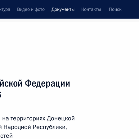
ктура
Видео и фото
Документы
Контакты
Поиск
 документов
Справка
Конституция России
ийской Федерации
6
 на территориях Донецкой
й Народной Республики,
дата принятия
стей