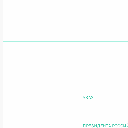
Официальный портал правовой информации
prav
26 июля 2026 года
Федеральный закон от 26.07.2026
О внесении изменений в статью 11 Федера
Федерального закона «Об образовании в
26 июля 2026 года
УКАЗ
Федеральный закон от 26.07.2026
ПРЕЗИДЕНТА РОССИ