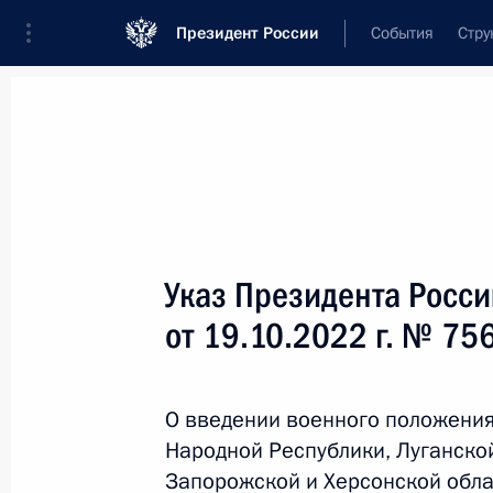
Президент России
События
Стру
Новости
Поручения Президента
Банк
Название документа или его номер
Указ Президента Росс
Текст в документе
от 19.10.2022 г. № 75
Вид документа
О введении военного положения
Все
Народной Республики, Луганско
Дата вступления в силу...
или 
Запорожской и Херсонской обла