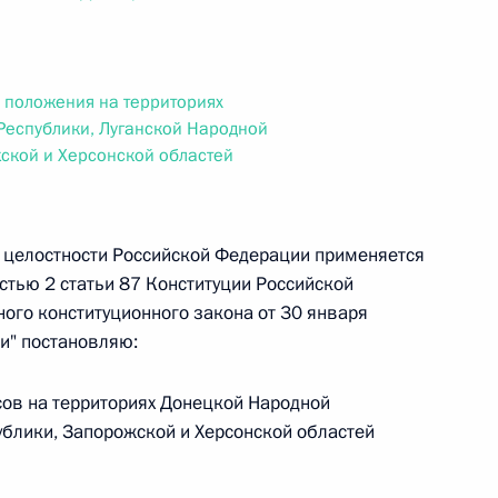
ального закона «О персональных данных» и отдельные
ации
 положения на территориях
еспублики, Луганской Народной
ской и Херсонской областей
 г. № 256-ФЗ
кон «О присяжных заседателях федеральных судов общей
й целостности Российской Федерации применяется
астью 2 статьи 87 Конституции Российской
ого конституционного закона от 30 января
и" постановляю:
 г. № 263-ФЗ
асов на территориях Донецкой Народной
ального закона «О государственной регистрации
ублики, Запорожской и Херсонской областей