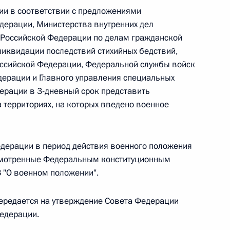
ии в соответствии с предложениями
дерации, Министерства внутренних дел
 г. № 242-ФЗ
 Российской Федерации по делам гражданской
иквидации последствий стихийных бедствий,
части первой и статью 227–1 части второй Налогового
ссийской Федерации, Федеральной службы войск
ерации и Главного управления специальных
ерации в 3-дневный срок представить
 территориях, на которых введено военное
 г. № 246-ФЗ
едерации в период действия военного положения
 Российской Федерации
смотренные Федеральным конституционным
З "О военном положении".
ередается на утверждение Совета Федерации
 г. № 268-ФЗ
едерации.
кон «О пробации в Российской Федерации»