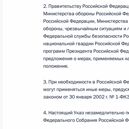
2. Правительству Российской Федерац
Министерства обороны Российской Фе
Федеральный закон от 26.07.2026
Российской Федерации, Министерства
обороны, чрезвычайным ситуациям и л
О внесении изменений в статьи 85 и 102 
кодекса Российской Федерации
Федеральной службы безопасности Ро
национальной гвардии Российской Фед
26 июля 2026 года
программ Президента Российской Фед
предложения о мерах, применяемых на
положение.
Федеральный закон от 26.07.2026
3. При необходимости в Российской Ф
О внесении изменений в Трудовой кодекс
могут применяться иные меры, преду
26 июля 2026 года
законом от 30 января 2002 г. № 1-ФК
4. Настоящий Указ незамедлительно п
Федеральный закон от 26.07.2026
Федерального Собрания Российской Ф
О внесении изменений в Федеральный за