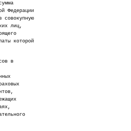
сумма
ой Федерации
в совокупную
ких лиц,
оящего
латы которой
сов в
нных
раховых
нтов,
ежащих
аях,
ательного