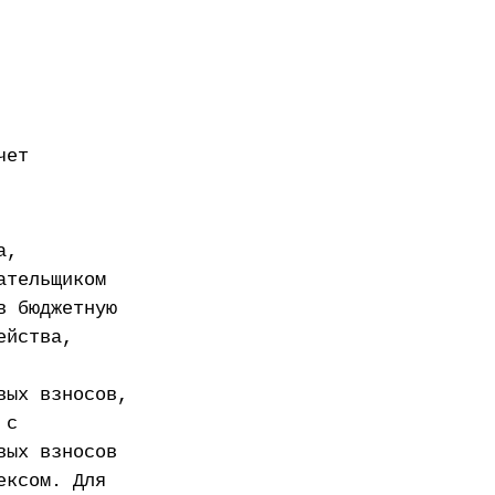
чет
а,
ательщиком
в бюджетную
ейства,
вых взносов,
 с
вых взносов
ексом. Для