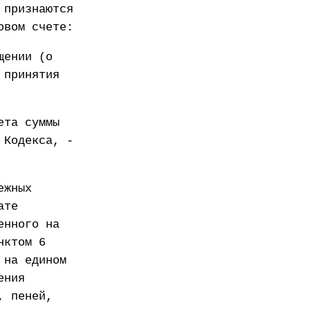
 признаются
овом счете:
щении (о
 принятия
ета суммы
 Кодекса, -
ежных
ате
енного на
нктом 6
 на едином
ения
, пеней,