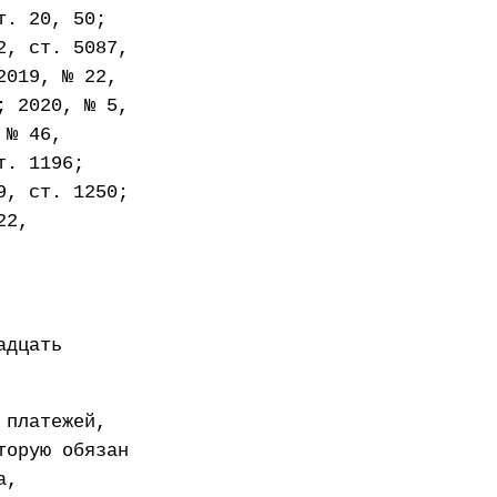
т. 20, 50;
2, ст. 5087,
2019, № 22,
; 2020, № 5,
 № 46,
т. 1196;
9, ст. 1250;
22,
адцать
 платежей,
торую обязан
а,