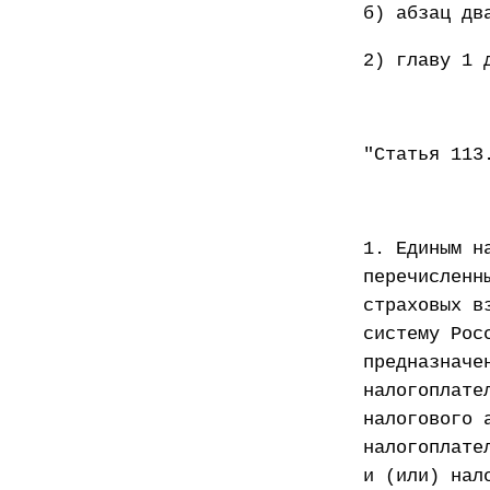
б) абзац дв
2) главу 1 
"Статья 113
1. Единым н
перечисленн
страховых в
систему Рос
предназначе
налогоплате
налогового 
налогоплате
и (или) нал