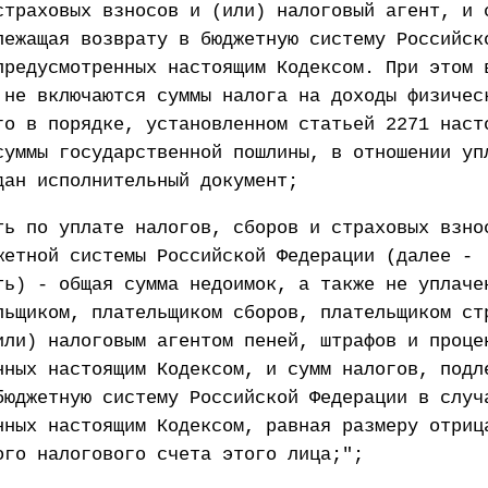
страховых взносов и (или) налоговый агент, и 
лежащая возврату в бюджетную систему Российск
предусмотренных настоящим Кодексом. При этом 
 не включаются суммы налога на доходы физичес
го в порядке, установленном статьей 2271 наст
суммы государственной пошлины, в отношении уп
дан исполнительный документ;
ть по уплате налогов, сборов и страховых взно
жетной системы Российской Федерации (далее -
ть) - общая сумма недоимок, а также не уплаче
льщиком, плательщиком сборов, плательщиком ст
или) налоговым агентом пеней, штрафов и проце
нных настоящим Кодексом, и сумм налогов, подл
бюджетную систему Российской Федерации в случ
нных настоящим Кодексом, равная размеру отриц
ого налогового счета этого лица;";