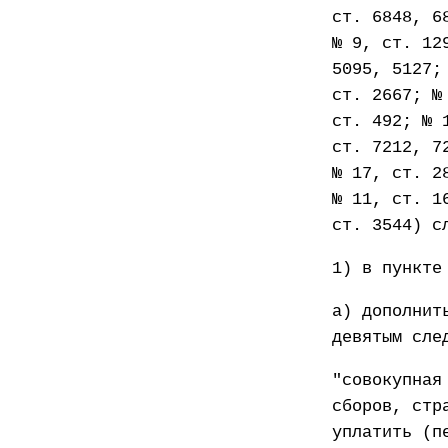
ст. 6848, 6
№ 9, ст. 12
5095, 5127;
ст. 2667; №
ст. 492; № 
ст. 7212, 7
№ 17, ст. 2
№ 11, ст. 1
ст. 3544) с
1) в пункте
а) дополнит
девятым сле
"совокупная
сборов, стр
уплатить (п