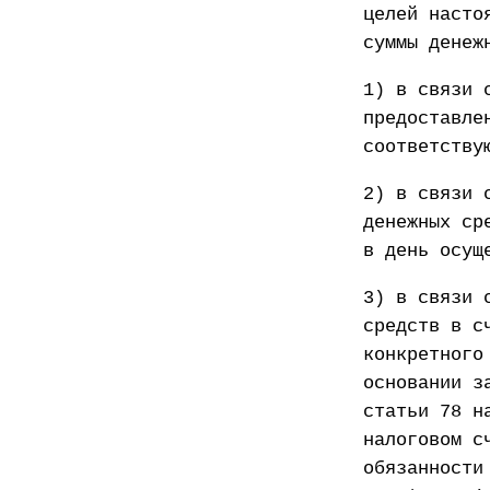
целей насто
суммы денеж
1) в связи 
предоставле
соответству
2) в связи 
денежных ср
в день осущ
3) в связи 
средств в с
конкретного
основании з
статьи 78 н
налоговом с
обязанности