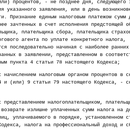
или) процентов, - не позднее дня, следующего 
ия указанного заявления, или в день возникнов
ти. Признание единым налоговым платежом сумм 
нее зачтенных в счет исполнения предстоящей о
льщика, плательщика сбора, плательщика страхо
огового агента по уплате конкретного налога,
тся последовательно начиная с наиболее ранних
занных в заявлении, представленном в соответс
рым пункта 4 статьи 78 настоящего Кодекса;
с начислением налоговым органом процентов в с
4 и (или) 9 статьи 79 настоящего Кодекса, - с
с представлением налогоплательщиком, плательщ
 возврате излишне уплаченных сумм налога на д
лиц, уплачиваемого в порядке, установленном с
Кодекса, налога на профессиональный доход и с