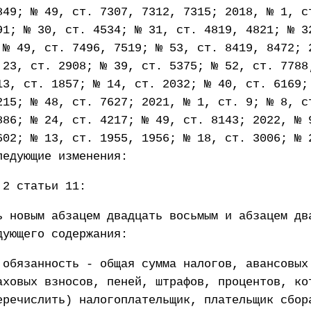
849; № 49, ст. 7307, 7312, 7315; 2018, № 1, с
91; № 30, ст. 4534; № 31, ст. 4819, 4821; № 3
 № 49, ст. 7496, 7519; № 53, ст. 8419, 8472; 
 23, ст. 2908; № 39, ст. 5375; № 52, ст. 7788
13, ст. 1857; № 14, ст. 2032; № 40, ст. 6169;
215; № 48, ст. 7627; 2021, № 1, ст. 9; № 8, с
886; № 24, ст. 4217; № 49, ст. 8143; 2022, № 
602; № 13, ст. 1955, 1956; № 18, ст. 3006; № 
ледующие изменения:
 2 статьи 11:
ь новым абзацем двадцать восьмым и абзацем дв
дующего содержания:
 обязанность - общая сумма налогов, авансовых
аховых взносов, пеней, штрафов, процентов, ко
еречислить) налогоплательщик, плательщик сбор