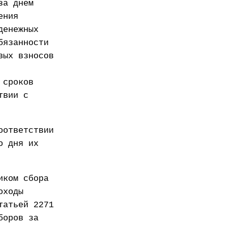
за днем
ения
денежных
бязанности
вых взносов
 сроков
твии с
оответствии
о дня их
иком сбора
оходы
татьей 2271
боров за