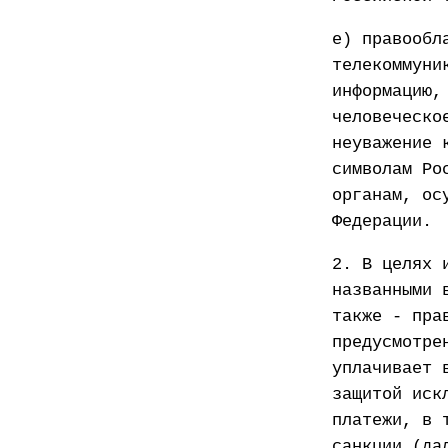
е) правообл
телекоммуни
информацию,
человеческо
неуважение 
символам Ро
органам, ос
Федерации.
2. В целях 
названными 
также - пра
предусмотре
уплачивает 
защитой иск
платежи, в 
санкции (да