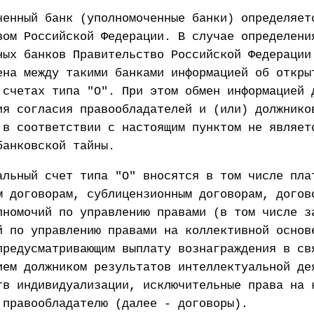
ченный банк (уполномоченные банки) определяет
вом Российской Федерации. В случае определени
ных банков Правительство Российской Федерации
ена между такими банками информацией об откры
 счетах типа "О". При этом обмен информацией 
ия согласия правообладателей и (или) должнико
 в соответствии с настоящим пунктом не являет
банковской тайны.
альный счет типа "О" вносятся в том числе пла
м договорам, сублицензионным договорам, догов
лномочий по управлению правами (в том числе з
й по управлению правами на коллективной основ
предусматривающим выплату вознаграждения в св
ием должником результатов интеллектуальной де
тв индивидуализации, исключительные права на 
 правообладателю (далее - договоры).