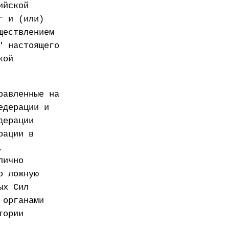
ийской
г и (или)
ществлением
" настоящего
кой
равленные на
едерации и
дерации
рации в
,
лично
о ложную
ых Сил
 органами
тории