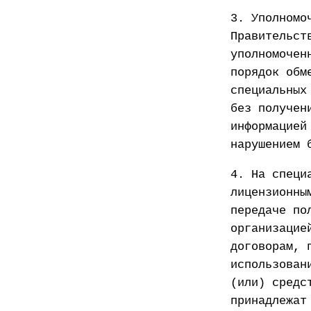
3. Уполномо
Правительст
уполномочен
порядок обм
специальных
без получен
информацией
нарушением 
4. На специ
лицензионны
передаче по
организацие
договорам, 
использован
(или) средс
принадлежат