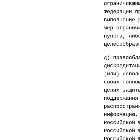
ограничивши
Федерации п
выполнение 
мер огранич
пункта, либ
целесообраз
д) правообл
дискредитац
(или) испол
своих полно
целях защит
поддержания
распростран
информацию,
Российской 
Российской 
Российской 