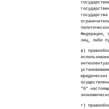
государство
государстве
государства
ограничител
политически
Федерации, 
лиц, либо п
в) правообл
использован
интеллектуа
установивши
юридических
осуществлен
"б" настоящ
экономическ
г) правообл