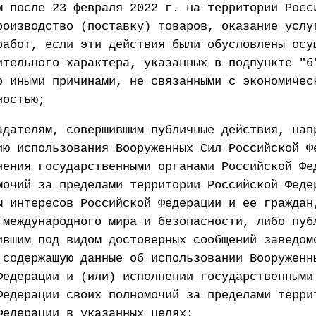
м после 23 февраля 2022 г. на территории Росс
роизводство (поставку) товаров, оказание услу
работ, если эти действия были обусловлены осу
ительного характера, указанных в подпункте "б
о иными причинами, не связанными с экономичес
ностью;
адателям, совершившим публичные действия, нап
ию использования Вооруженных Сил Российской Ф
нения государственными органами Российской Фе
мочий за пределами территории Российской Феде
ы интересов Российской Федерации и ее граждан
 международного мира и безопасности, либо пуб
ившим под видом достоверных сообщений заведом
 содержащую данные об использовании Вооруженн
Федерации и (или) исполнении государственными
Федерации своих полномочий за пределами терри
Федерации в указанных целях;