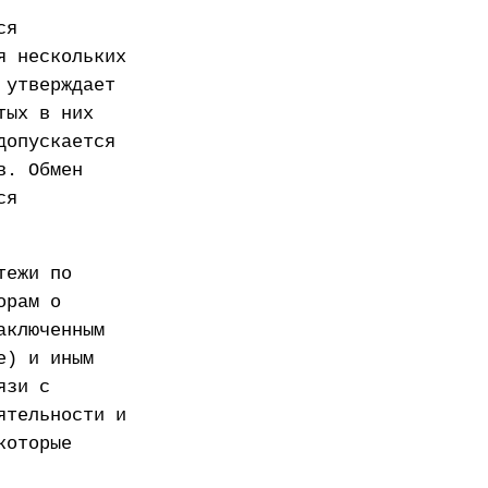
ся
я нескольких
 утверждает
тых в них
допускается
в. Обмен
ся
тежи по
орам о
аключенным
е) и иным
язи с
ятельности и
которые