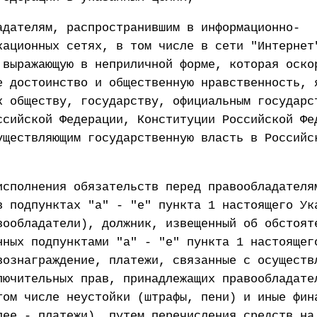
адателям, распространившим в информационно-
кационных сетях, в том числе в сети "Интернет
 выражающую в неприличной форме, которая оско
е достоинство и общественную нравственность, 
к обществу, государству, официальным государс
ссийской Федерации, Конституции Российской Фе
уществляющим государственную власть в Российс
исполнения обязательств перед правообладателя
в подпунктах "а" - "е" пункта 1 настоящего Ук
вообладатели), должник, извещенный об обстоят
нных подпунктами "а" - "е" пункта 1 настоящег
вознаграждение, платежи, связанные с осуществ
лючительных прав, принадлежащих правообладате
том числе неустойки (штрафы, пени) и иные фин
лее - платежи), путем перечисления средств на