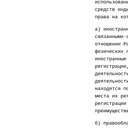
использован
средств инд
права на ко
а) иностран
связанными 
отношении Р
физических 
иностранные
регистрации
деятельност
деятельност
находятся п
места их ре
регистрации
преимуществ
б) правообл