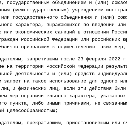
м, государственным объединением и (или) союзо
нным (межгосударственным) учреждением иностра
 или государственного объединения и (или) сою
ьного характера, выражающихся во введении или
х или экономических санкций в отношении Росси
граждан Российской Федерации или российских ю
ублично призвавшим к осуществлению таких мер;
адателям, запретившим после 23 февраля 2022 г
ие на территории Российской Федерации результ
льной деятельности и (или) средств индивидуал
м запрет на такое использование для одного ил
 лиц и физических лиц, если эти действия были
ием мер ограничительного характера, указанных
его пункта, либо иными причинами, не связанны
ой целесообразностью;
адателям, прекратившим, приостановившим или с