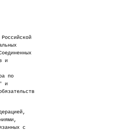
 Российской
альных
Соединенных
в и
ра по
" и
обязательств
дерацией,
ниями,
язанных с