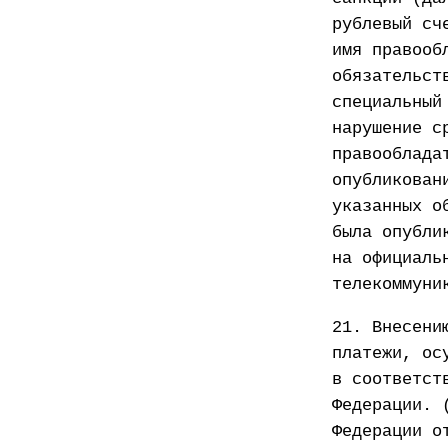
рублевый сч
имя правооб
обязательст
специальный
нарушение с
правооблада
опубликован
указанных о
была опубли
на официаль
телекоммуни
21. Внесени
платежи, ос
в соответст
Федерации. 
Федерации о