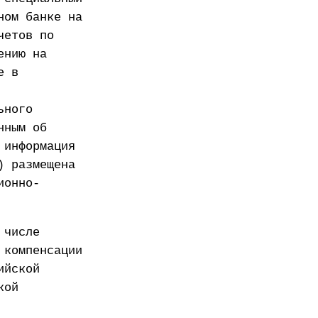
ном банке на
четов по
ению на
е в
ьного
нным об
 информация
) размещена
ионно-
 числе
 компенсации
ийской
кой