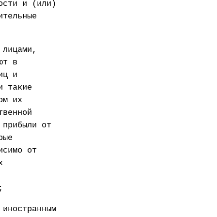
ости и (или)
ительные
 лицами,
ют в
иц и
и такие
ом их
твенной
 прибыли от
рые
исимо от
х
;
 иностранным