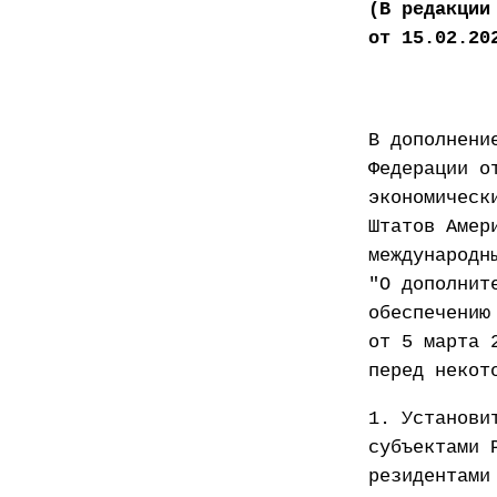
(В редакции
от 15.02.20
В дополнени
Федерации о
экономическ
Штатов Амер
международн
"О дополнит
обеспечению
от 5 марта 
перед некот
1. Установи
субъектами 
резидентами