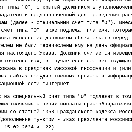
ет типа "О", открытый должником в уполномочен
ладателя и предназначенный для проведения рас
вам (далее - специальный счет типа "О"). Внес
 счет типа "О" также подлежат платежи, которы
рока исполнения должником обязательств перед
телем не были перечислены ему на день официал
ия настоящего Указа. Должник считается извеще
бстоятельствах, в случае если соответствующая
кована в средствах массовой информации и (или
ных сайтах государственных органов в информац
кационной сети "Интернет".
ю на специальный счет типа "О" подлежат в том
уществляемые в целях выплаты правообладателям
вии со статьей 1360 Гражданского кодекса Росс
(Дополнение пунктом - Указ Президента Российс
т 15.02.2024 № 122)