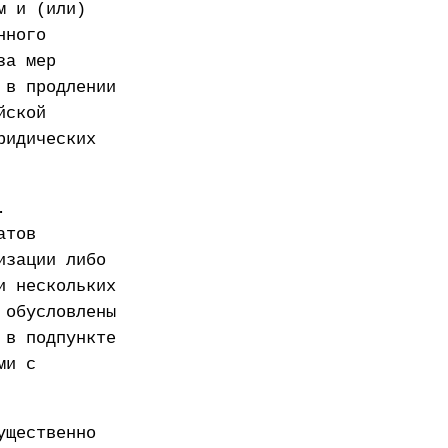
м и (или)
нного
за мер
 в продлении
йской
ридических
.
атов
изации либо
и нескольких
 обусловлены
 в подпункте
ми с
ущественно