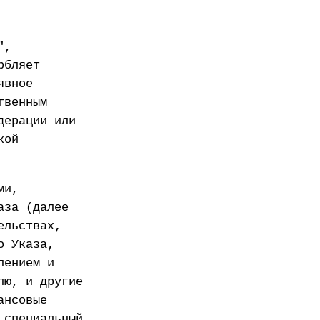
",
рбляет
явное
твенным
дерации или
кой
ми,
аза (далее
ельствах,
о Указа,
лением и
лю, и другие
ансовые
 специальный