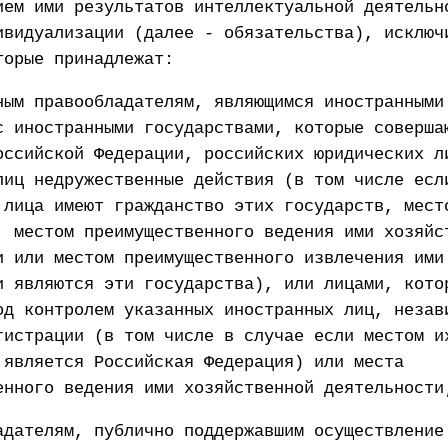
ием ими результатов интеллектуальной деятельн
ивидуализации (далее - обязательства), исключ
торые принадлежат:
ным правообладателям, являющимся иностранными
с иностранными государствами, которые соверша
оссийской Федерации, российских юридических л
лиц недружественные действия (в том числе есл
 лица имеют гражданство этих государств, мест
, местом преимущественного ведения ими хозяйс
и или местом преимущественного извлечения ими
и являются эти государства), или лицами, кото
од контролем указанных иностранных лиц, незав
гистрации (в том числе в случае если местом и
 является Российская Федерация) или места
енного ведения ими хозяйственной деятельности
адателям, публично поддержавшим осуществление