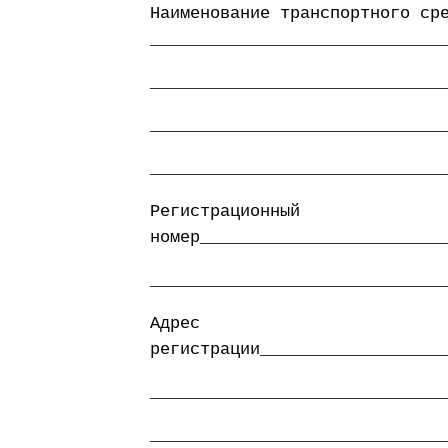
Наименование транспортного ср
_____________________________
_____________________________
_____________________________
_____________________________
Регистрационный
номер________________________
_____________________________
Адрес
регистрации__________________
_____________________________
_____________________________