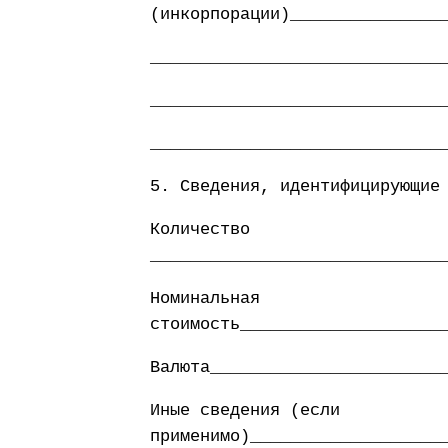
(инкорпорации)_______________
_____________________________
_____________________________
_____________________________
5. Сведения, идентифицирующие
Количество
_____________________________
Номинальная
стоимость____________________
Валюта_______________________
Иные сведения (если
применимо)___________________