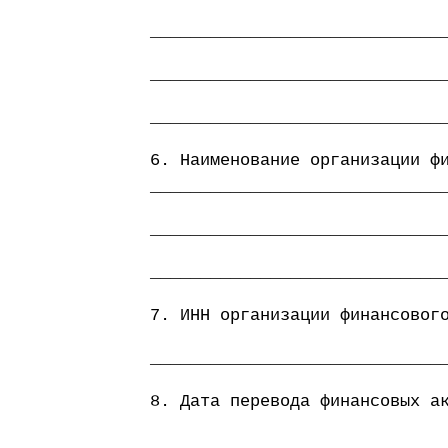
_____________________________
_____________________________
_____________________________
6. Наименование организации ф
_____________________________
_____________________________
_____________________________
7. ИНН организации финансовог
_____________________________
8. Дата перевода финансовых а
_____________________________