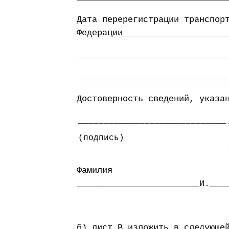
Дата перерегистрации транспор
Федерации____________________
_____________________________
_____________________________
Достоверность сведений, указа
_____________________________
(подпись)
Фамилия
________________________И.___
б) лист В изложить в следующе