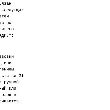
бязан
 следующих
етей
тв по
оящего
ади.";
евозки
д или
лением
 статьи 21
а ручной
ный или
возок в
ливается: