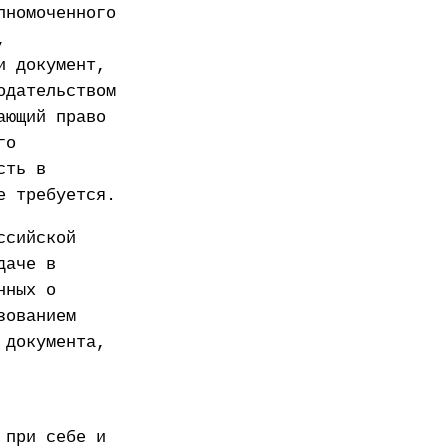
лномоченного
,
и документ,
одательством
ающий право
го
сть в
е требуется.
ссийской
даче в
нных о
зованием
 документа,
 при себе и