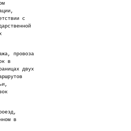
ом
ации,
етствии с
дарственной
х
ажа, провоза
ок в
раницах двух
аршрутов
ьи,
зок
роезд,
нном в