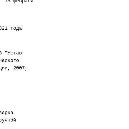
февраля
года
З "Устав
ческого
ции, 2007,
верка
ручной