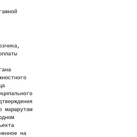
гажной
озчика,
оплаты
гана
жностного
ца
иципального
дтверждения
о маршрутам
одном
ъекта
ченное на