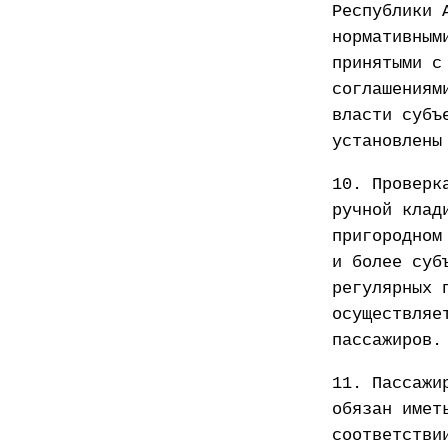
Республики 
нормативным
принятыми с
соглашениям
власти субъ
установлены
10. Проверк
ручной клад
пригородном
и более суб
регулярных 
осуществляе
пассажиров.
11. Пассажи
обязан имет
соответстви