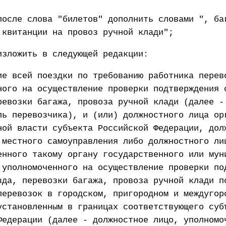
после слова "билетов" дополнить словами ", ба
 квитанции на провоз ручной клади";
изложить в следующей редакции:
ие всей поездки по требованию работника перев
ного на осуществление проверки подтверждения 
ревозки багажа, провоза ручной клади (далее -
ль перевозчика), и (или) должностного лица ор
ной власти субъекта Российской Федерации, дол
 местного самоуправления либо должностного ли
енного такому органу государственного или мун
 уполномоченного на осуществление проверки по
зда, перевозки багажа, провоза ручной клади п
перевозок в городском, пригородном и междугор
установленным в границах соответствующего суб
Федерации (далее - должностное лицо, уполномо