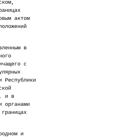
ском,
раницах
овым актом
положений
вленным в
ного
ичащего с
улярных
и Республики
ской
, и в
и органами
 границах
родном и