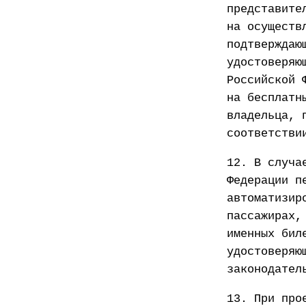
представите
на осуществ
подтверждаю
удостоверяю
Российской 
на бесплатн
владельца, 
соответстви
12. В случа
Федерации п
автоматизир
пассажирах,
именных бил
удостоверяю
законодател
13. При про