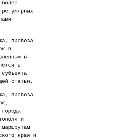
 более
 регулярных
лами
жа, провоза
ок в
вленным в
яется в
 субъекта
щей статьи.
жа, провоза
ок,
 города
тополя и
 маршрутам
ского края и