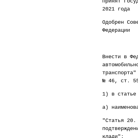
Принят
2021 года
Одобрен Сов
Федер
Внести в Фе
автомобильн
транспорта"
№ 46, ст. 5
1) в статье
а) наименов
"Статья 20.
подтвержден
клади";