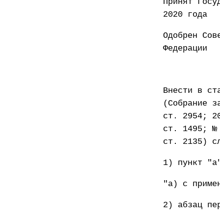
Принят
2020 года
Одобрен Сов
Федер
Внести в ст
(Собрание з
ст. 2954; 2
ст. 1495; №
ст. 2135) с
1) пункт "а
"а) с приме
2) абзац пе