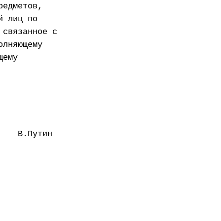
редметов,
й лиц по
 связанное с
олняющему
щему
В.Путин