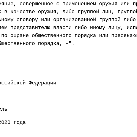
еяние, совершенное с применением оружия или п
х в качестве оружия, либо группой лиц, группо
ьному сговору или организованной группой либо
ием представителю власти либо иному лицу, исп
 по охране общественного порядка или пресекаю
бщественного порядка, -".
ент Российской Федерации 
мль
2020 года