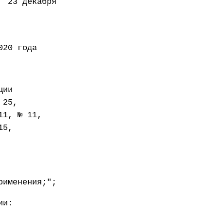
декабря
года
ции
 25,
11, № 11,
15,
рименения;";
ии: