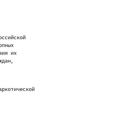
оссийской
опных
вия их
ждан,
аркотической