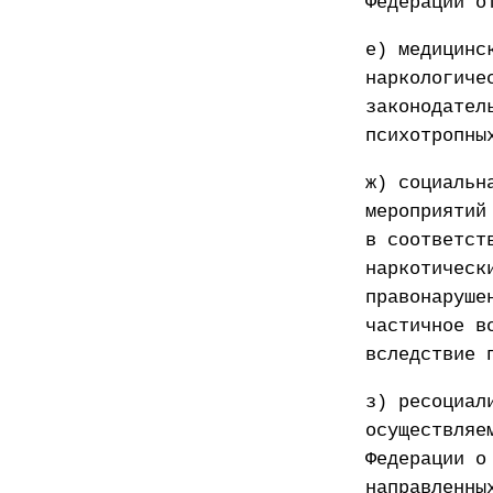
Федерации о
е) медицинс
наркологиче
законодател
психотропны
ж) социальн
мероприятий
в соответст
наркотическ
правонаруше
частичное в
вследствие 
з) ресоциал
осуществляе
Федерации о
направленны