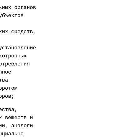
ьных органов
убъектов
ких средств,
установление
хотропных
отребления
нное
тва
оротом
оров;
ества,
х веществ и
ии, аналоги
нциально