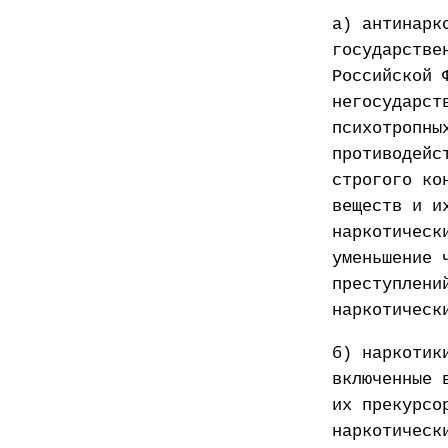
а) антинарк
государстве
Российской 
негосударст
психотропны
противодейс
строгого ко
веществ и и
наркотическ
уменьшение 
преступлени
наркотическ
б) наркотик
включенные 
их прекурсо
наркотическ