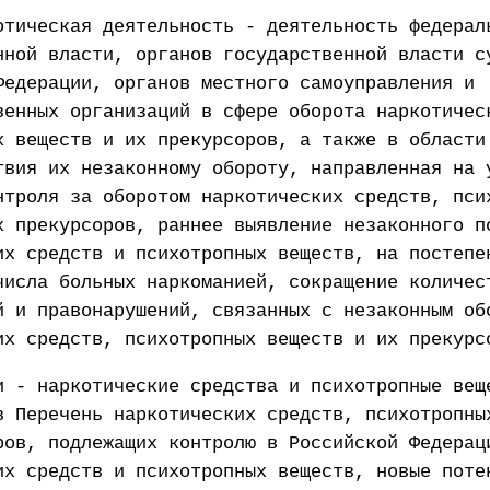
отическая деятельность - деятельность федерал
нной власти, органов государственной власти с
Федерации, органов местного самоуправления и
венных организаций в сфере оборота наркотичес
х веществ и их прекурсоров, а также в области
твия их незаконному обороту, направленная на 
нтроля за оборотом наркотических средств, пси
х прекурсоров, раннее выявление незаконного п
их средств и психотропных веществ, на постепе
числа больных наркоманией, сокращение количес
й и правонарушений, связанных с незаконным об
их средств, психотропных веществ и их прекурс
и - наркотические средства и психотропные вещ
в Перечень наркотических средств, психотропны
ров, подлежащих контролю в Российской Федерац
их средств и психотропных веществ, новые поте