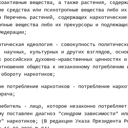
хоактивные вещества, а также растения, содерж
ие средства или психотропные вещества либо их
в Перечень растений, содержащих наркотические
опные вещества либо их прекурсоры и подлежащи
Федерации;
отическая идеология - совокупность политическ
, научных, культурных и других взглядов, осно
х российских духовно-нравственных ценностях и
отношение общества к незаконному потреблению 
 обороту наркотиков;
ое потребление наркотиков - потребление нарко
врача;
ребитель - лицо, которое незаконно потребляет
му поставлен диагноз "синдром зависимости" ил
е" наркотиков; (В редакции Указа Президента Р