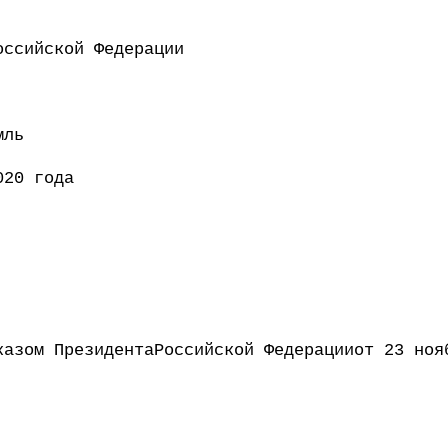
ент Российской Федерации 
мль
020 года
казом ПрезидентаРоссийской Федерацииот 23 ноя