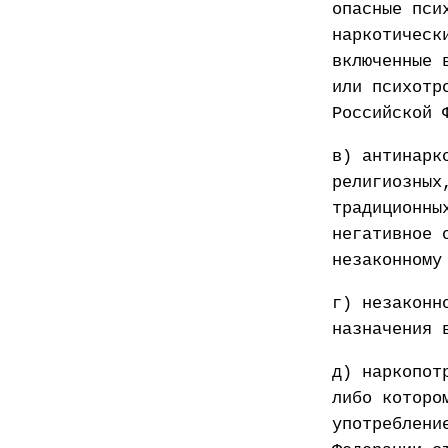
опасные пси
наркотическ
включенные 
или психотр
Российской 
в) антинарк
религиозных
традиционны
негативное 
незаконному
г) незаконн
назначения 
д) наркопот
либо которо
употреблени