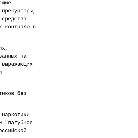
ащие
 прекурсоры,
 средства
х контролю в
их,
ванных на
 выражающих
и
тиков без
 наркотики
и "пагубное
оссийской