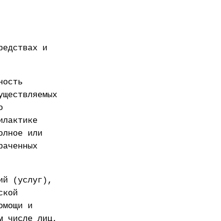
редствах и
ность
уществляемых
о
илактике
олное или
раченных
ий (услуг),
ской
омощи и
м числе лиц,