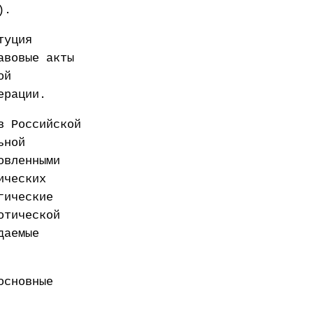
).
туция
авовые акты
ой
ерации.
в Российской
ьной
овленными
ических
гические
отической
даемые
основные