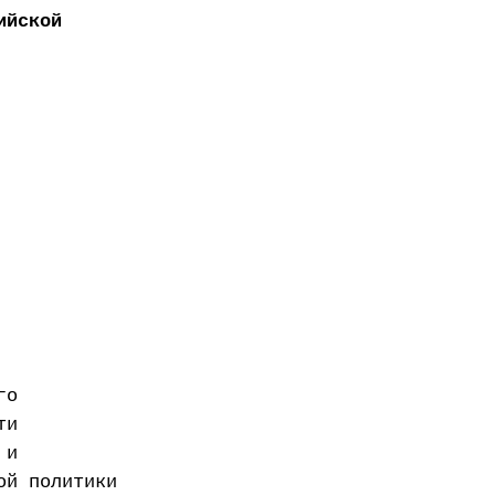
ийской
го
ти
 и
ой политики