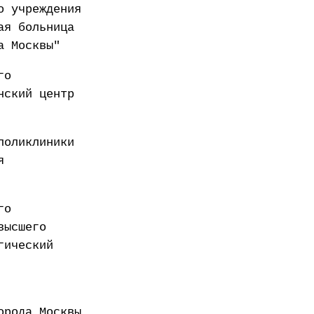
о учреждения
ая больница
а Москвы"
го
нский центр
поликлиники
я
го
высшего
гический
орода Москвы