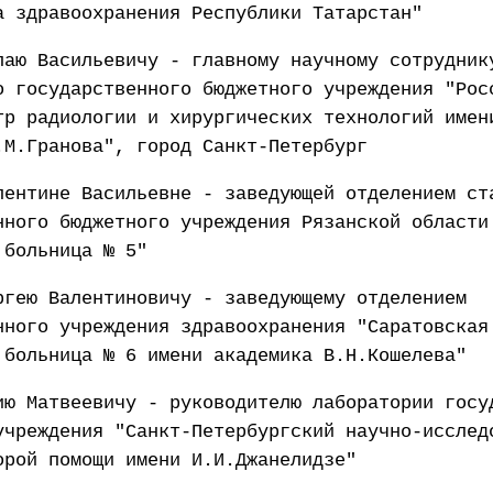
а здравоохранения Республики Татарстан"
лаю Васильевичу - главному научному сотрудник
о государственного бюджетного учреждения "Рос
тр радиологии и хирургических технологий имен
.М.Гранова", город Санкт-Петербург
лентине Васильевне - заведующей отделением ст
нного бюджетного учреждения Рязанской области
 больница № 5"
ргею Валентиновичу - заведующему отделением
нного учреждения здравоохранения "Саратовская
 больница № 6 имени академика В.Н.Кошелева"
ию Матвеевичу - руководителю лаборатории госу
учреждения "Санкт-Петербургский научно-исслед
орой помощи имени И.И.Джанелидзе"