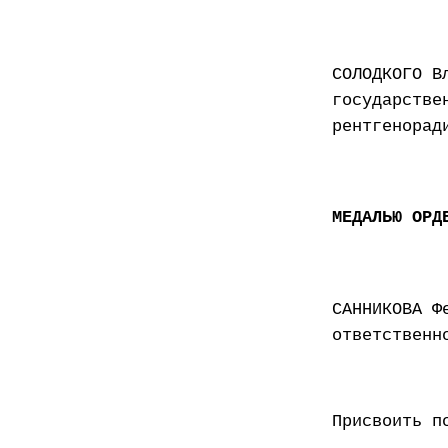
СОЛОДКОГО В
государстве
рентгенорад
МЕДАЛЬЮ ОРД
САННИКОВА Ф
ответственн
Присвоить п