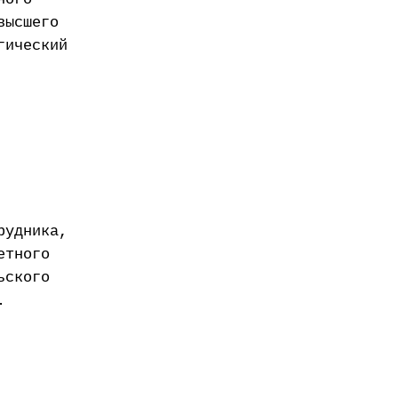
высшего
гический
рудника,
етного
ьского
.