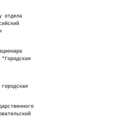
у отдела
сийский
и
ационара
 "Городская
 городская
дарственного
овательский