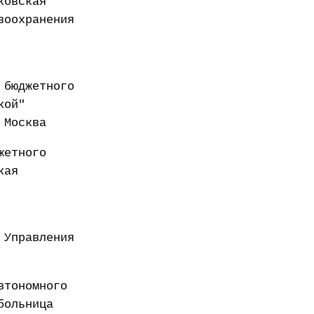
ковская
воохранения
 бюджетного
кой"
 Москва
жетного
кая
 Управления
втономного
больница