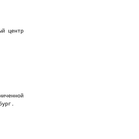
ый центр
ниченной
бург.