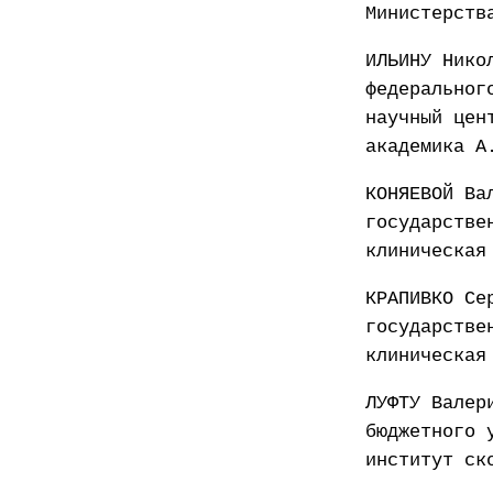
Министерств
ИЛЬИНУ Нико
федеральног
научный цен
академика А
КОНЯЕВОЙ Ва
государстве
клиническая
КРАПИВКО Се
государстве
клиническая
ЛУФТУ Валер
бюджетного 
институт ск