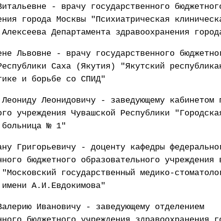
Витальевне - врачу государственного бюджетног
ения города Москвы "Психиатрическая клиническ
.Алексеева Департамента здравоохранения город
ене Львовне - врачу государственного бюджетно
Республики Саха (Якутия) "Якутский республика
тике и борьбе со СПИД"
 Леониду Леонидовичу - заведующему кабинетом 
ого учреждения Чувашской Республики "Городска
 больница № 1"
ану Григорьевичу - доценту кафедры федерально
нного бюджетного образовательного учреждения 
 "Московский государственный медико-стоматоло
 имени А.И.Евдокимова"
Валерию Ивановичу - заведующему отделением
нного бюджетного учреждения здравоохранения г