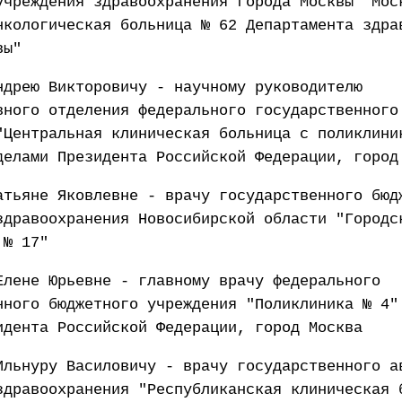
учреждения здравоохранения города Москвы "Мос
нкологическая больница № 62 Департамента здра
вы"
ндрею Викторовичу - научному руководителю
вного отделения федерального государственного
"Центральная клиническая больница с поликлини
делами Президента Российской Федерации, город
атьяне Яковлевне - врачу государственного бюд
здравоохранения Новосибирской области "Городс
 № 17"
Елене Юрьевне - главному врачу федерального
нного бюджетного учреждения "Поликлиника № 4"
идента Российской Федерации, город Москва
Ильнуру Василовичу - врачу государственного а
здравоохранения "Республиканская клиническая 