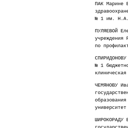
ПАК Марине 
здравоохран
№ 1 им. Н.А
ПУЛЯЕВОЙ Ел
учреждения 
по профилак
СПИРИДОНОВУ
№ 1 бюджетн
клиническая
ЧЕМЯНОВУ Ив
государстве
образования
университет
ШИРОКОРАДУ 
государстве