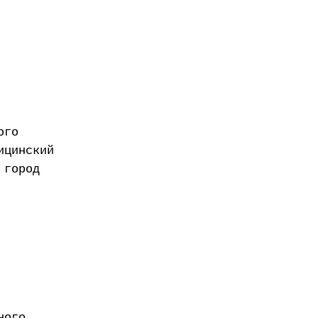
ого
ицинский
 город
ного