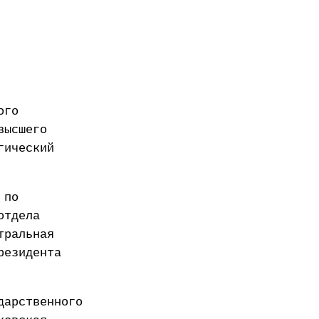
ого
высшего
гический
 по
отдела
тральная
резидента
дарственного