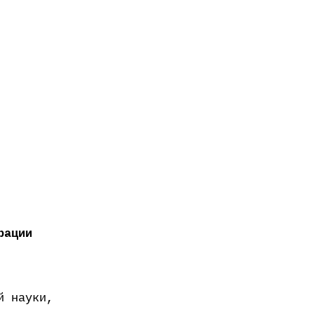
рации
й науки,