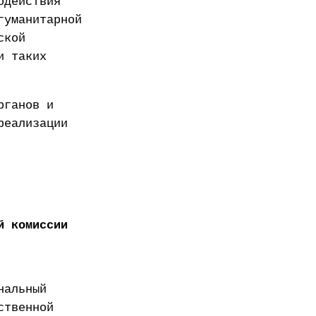
одействия
гуманитарной
ской
и таких
рганов и
реализации
й комиссии
нальный
ственной