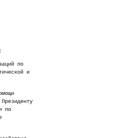
:
заций по
тической и
омощи
 Президенту
и по
е