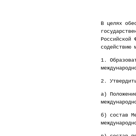
В целях обе
государстве
Российской 
содействию 
1. Образова
международн
2. Утвердит
а) Положени
международн
б) состав М
международн