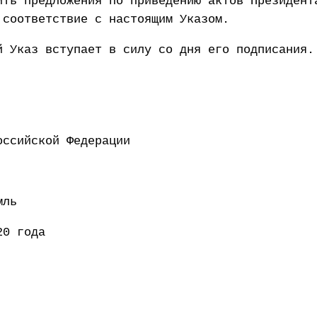
ить предложения по приведению актов Президент
 соответствие с настоящим Указом.
й Указ вступает в силу со дня его подписания.
ент Российской Федерации 
мль
20 года