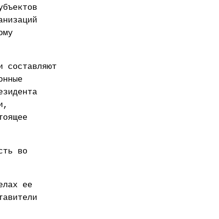
убъектов
анизаций
ому
и составляют
онные
езидента
и,
тоящее
сть во
елах ее
тавители