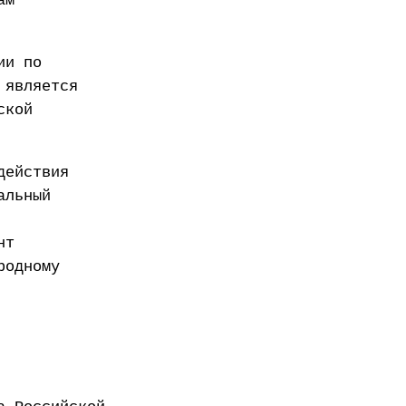
ам
ии по
 является
ской
действия
альный
нт
родному