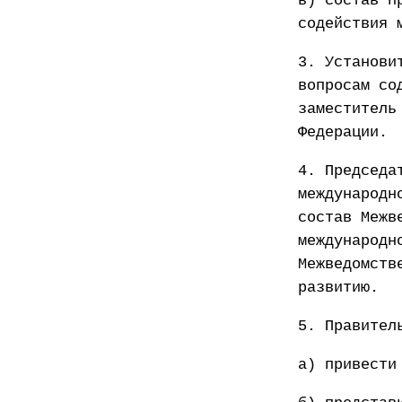
в) состав п
содействия 
3. Установи
вопросам со
заместитель
Федерации.
4. Председа
международн
состав Межв
международн
Межведомств
развитию.
5. Правител
а) привести