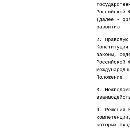
государстве
Российской 
(далее - ор
развитию.
2. Правовую
Конституция
законы, фед
Российской 
международн
Положение.
3. Межведом
взаимодейст
4. Решения 
компетенции
которых вхо