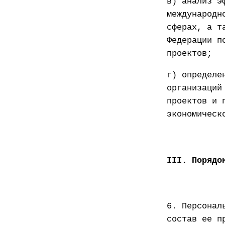
в) анализ э
международн
сферах, а т
Федерации п
проектов;
г) определе
организаций
проектов и 
экономическ
III. Порядо
6. Персонал
состав ее п