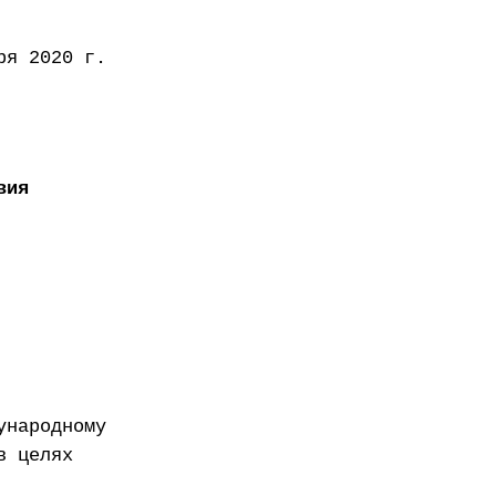
ря 2020 г.
вия
ународному
в целях