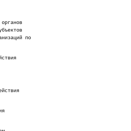
 органов
убъектов
анизаций по
йствия
ействия
ия