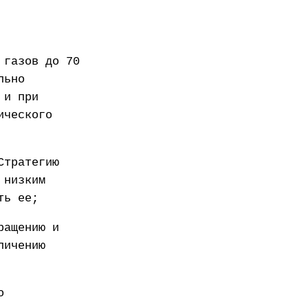
 газов до 70
льно
 и при
ического
Стратегию
 низким
ть ее;
ращению и
личению
о