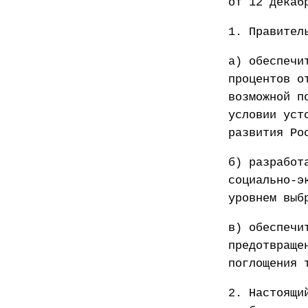
от 12 декаб
1. Правител
а) обеспечи
процентов о
возможной п
условии уст
развития Ро
б) разработ
социально-э
уровнем выб
в) обеспечи
предотвраще
поглощения 
2. Настоящи