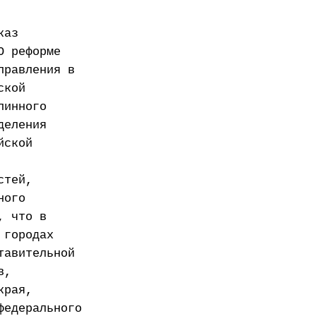
каз
О реформе
правления в
ской
линного
деления
йской
стей,
ного
, что в
 городах
тавительной
в,
края,
федерального