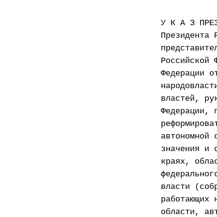
У К А З ПРЕ
Президента 
представите
Российской 
Федерации о
народовласт
властей, ру
Федерации, 
реформирова
автономной 
значения и 
краях, обла
федеральног
власти (соб
работающих 
области, ав