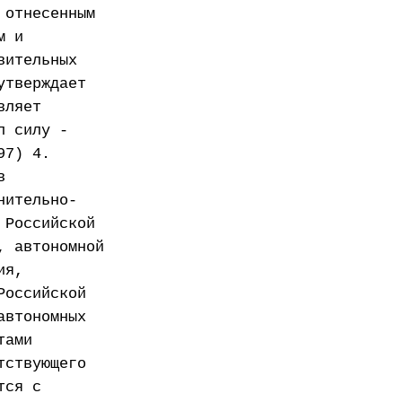
 отнесенным
м и
вительных
утверждает
вляет
л силу -
97) 4.
в
нительно-
 Российской
, автономной
ия,
Российской
автономных
тами
тствующего
тся с