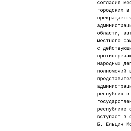
согласия ме
городских в
прекращаетс
администрац
области, ав
местного са
с действующ
противореча
народных де
полномочий 
представите
администрац
республик в
государстве
республике 
вступает в 
Б. Ельцин М