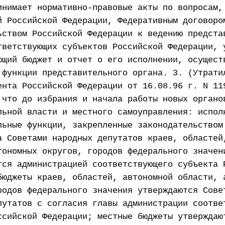
инимает нормативно-правовые акты по вопросам,
й Российской Федерации, Федеративным договоро
ьством Российской Федерации к ведению предста
тветствующих субъектов Российской Федерации, 
ющий бюджет и отчет о его исполнении, осущест
 функции представительного органа. 3. (Утрати
ента Российской Федерации от 16.08.96 г. N 11
 что до избрания и начала работы новых органо
льной власти и местного самоуправления: испол
льные функции, закрепленные законодательством
а Советами народных депутатов краев, областей
тономных округов, городов федерального значен
тся администрацией соответствующего субъекта 
бюджеты краев, областей, автономной области, 
родов федерального значения утверждаются Сове
путатов с согласия главы администрации соотве
ссийской Федерации; местные бюджеты утверждаю