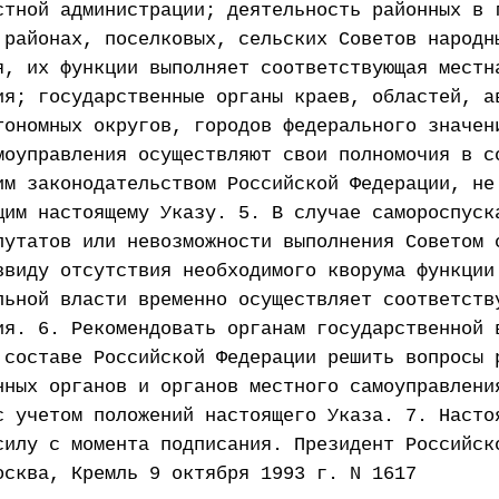
стной администрации; деятельность районных в 
 районах, поселковых, сельских Советов народн
я, их функции выполняет соответствующая местн
ия; государственные органы краев, областей, а
тономных округов, городов федерального значен
моуправления осуществляют свои полномочия в с
им законодательством Российской Федерации, не
щим настоящему Указу. 5. В случае самороспуск
путатов или невозможности выполнения Советом 
ввиду отсутствия необходимого кворума функции
льной власти временно осуществляет соответств
ия. 6. Рекомендовать органам государственной 
 составе Российской Федерации решить вопросы 
нных органов и органов местного самоуправлени
с учетом положений настоящего Указа. 7. Насто
силу с момента подписания. Президент Российск
осква, Кремль 9 октября 1993 г. N 1617