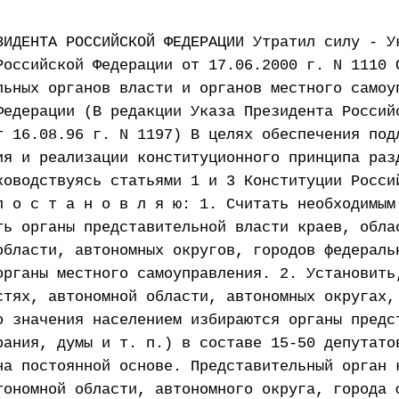
ЗИДЕНТА РОССИЙСКОЙ ФЕДЕРАЦИИ Утратил силу - У
Российской Федерации от 17.06.2000 г. N 1110 
льных органов власти и органов местного самоу
Федерации (В редакции Указа Президента Россий
т 16.08.96 г. N 1197) В целях обеспечения под
ия и реализации конституционного принципа раз
ководствуясь статьями 1 и 3 Конституции Росси
п о с т а н о в л я ю: 1. Считать необходимым
ть органы представительной власти краев, обла
области, автономных округов, городов федераль
органы местного самоуправления. 2. Установить
стях, автономной области, автономных округах,
о значения населением избираются органы предс
рания, думы и т. п.) в составе 15-50 депутато
на постоянной основе. Представительный орган 
тономной области, автономного округа, города 