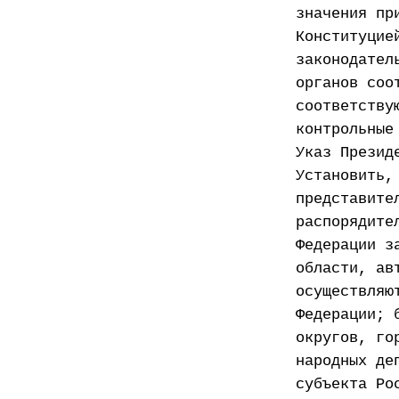
значения пр
Конституцие
законодател
органов соо
соответству
контрольные
Указ Презид
Установить,
представите
распорядите
Федерации з
области, ав
осуществляю
Федерации; 
округов, го
народных де
субъекта Ро