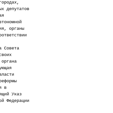
городах,
ых депутатов
ая
втономной
ия, органы
оответствии
а Совета
своих
 органа
ующая
власти
реформы
я в
ящий Указ
ой Федерации