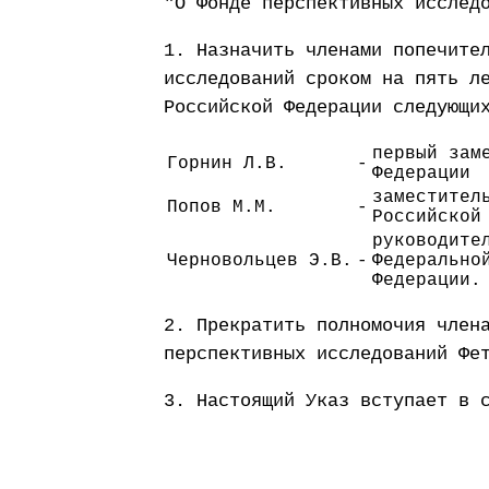
"О Фонде перспективных исслед
1. Назначить членами попечите
исследований сроком на пять л
Российской Федерации следующи
первый зам
Горнин Л.В.
-
Федерации
заместител
Попов М.М.
-
Российской
руководите
Черновольцев Э.В.
-
Федерально
Федерации.
2. Прекратить полномочия член
перспективных исследований Фе
3. Настоящий Указ вступает в 