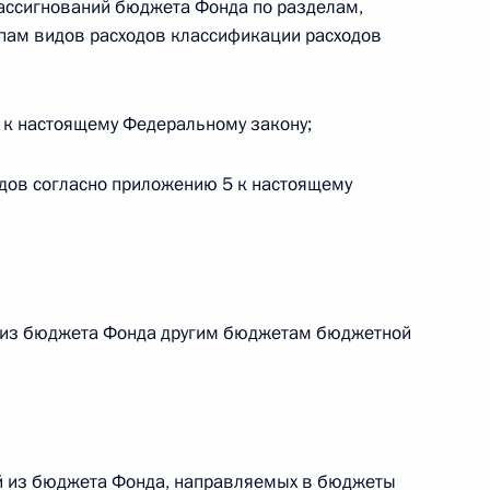
ассигнований бюджета Фонда по разделам,
пам видов расходов классификации расходов
 г. № 266-ФЗ
 Российской Федерации «О защите прав потребителей»
4 к настоящему Федеральному закону;
одов согласно приложению 5 к настоящему
 г. № 247-ФЗ
екса Российской Федерации об административных
 из бюджета Фонда другим бюджетам бюджетной
 г. № 245-ФЗ
ельством Российской Федерации и Правительством
ий из бюджета Фонда, направляемых в бюджеты
сфере деятельности с драгоценными металлами,