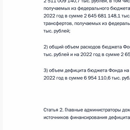
2 511 009 140,7 тыс. рублей, в том ч
получаемых из федерального бюджета в
26 июля 2026 года
2022 год в сумме 2 645 681 148,1 тыс
трансфертов, получаемых из федераль
тыс. рублей;
Федеральный закон от 26.07.2026
О внесении изменения в статью 2 Федера
2) общий объем расходов бюджета Фон
и добровольчестве (волонтерстве)»
тыс. рублей и на 2022 год в сумме 2 6
26 июля 2026 года
3) объем дефицита бюджета Фонда на 2
2022 год в сумме 6 954 110,6 тыс. руб
Федеральный закон от 26.07.2026
О внесении изменений в Уголовный кодек
процессуального кодекса Российской Фе
Статья 2. Главные администраторы до
26 июля 2026 года
источников финансирования дефицит