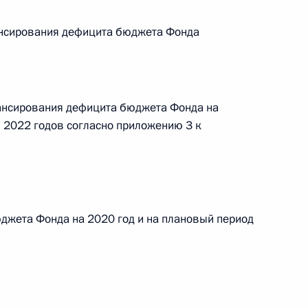
овом статусе представительств компетентных органов
в Российской Федерации и Киргизской Республике
нансирования дефицита бюджета Фонда
 г. № 252-ФЗ
нансирования дефицита бюджета Фонда на
и 2022 годов согласно приложению 3 к
его водного транспорта Российской Федерации и статью 1
инства измерений»
джета Фонда на 2020 год и на плановый период
 г. № 250-ФЗ
кой Федерации об административных правонарушениях