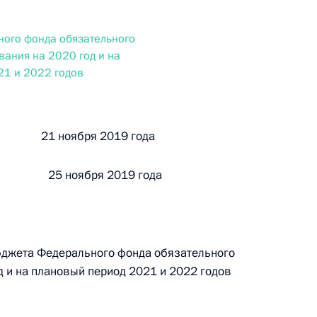
ального закона «О персональных данных» и отдельные
ации
ого фонда обязательного
вания на 2020 год и на
21 и 2022 годов
 г. № 256-ФЗ
кон «О присяжных заседателях федеральных судов общей
й 21 ноября 2019 года
 25 ноября 2019 года
 г. № 263-ФЗ
юджета Федерального фонда обязательного
ального закона «О государственной регистрации
д и на плановый период 2021 и 2022 годов