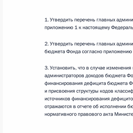
Федеральный закон от 26.07.2026
1. Утвердить перечень главных админ
О внесении изменений в статью 13–2 Фед
приложению 1 к настоящему Федераль
и признании утратившим силу пункта 1 ча
изменений в Федеральный закон „Об акта
2. Утвердить перечень главных админ
26 июля 2026 года
бюджета Фонда согласно приложению 
3. Установить, что в случае изменения
Федеральный закон от 26.07.2026
администраторов доходов бюджета Фо
О внесении изменения в статью 10 Федер
финансирования дефицита бюджета Фо
и присвоения структуры кодов класс
26 июля 2026 года
источников финансирования дефицит
отражаются в отчете об исполнении б
нормативного правового акта Минист
Федеральный закон от 26.07.2026
О ратификации Соглашения между Правит