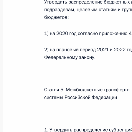
Утвердить распределение бюджетных 
подразделам, целевым статьям и груп
Федеральный закон от 26.07.2026
бюджетов:
О внесении изменения в статью 6 Закона
1) на 2020 год согласно приложению 
26 июля 2026 года
2) на плановый период 2021 и 2022 г
Федеральному закону.
Федеральный закон от 26.07.2026
О внесении изменений в статью 9.21 Код
правонарушениях
26 июля 2026 года
Статья 5. Межбюджетные трансферты
системы Российской Федерации
Федеральный закон от 26.07.2026
О ратификации Соглашения между Правит
1. Утвердить распределение субвенц
Республики Беларусь о сотрудничестве в 