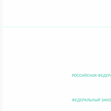
Официальный портал правовой информации
prav
26 июля 2026 года
Федеральный закон от 26.07.2026
О внесении изменений в статью 11 Федера
Федерального закона «Об образовании в
РОССИЙСКАЯ ФЕДЕР
26 июля 2026 года
ФЕДЕРАЛЬНЫЙ ЗАК
Федеральный закон от 26.07.2026