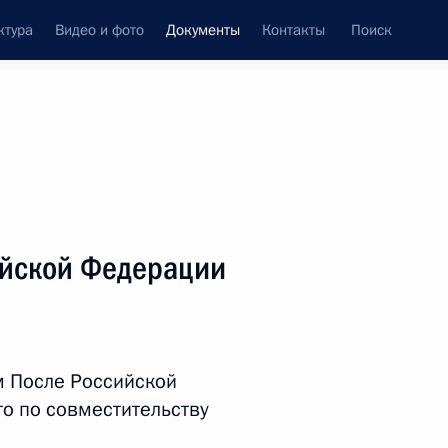
ктура
Видео и фото
Документы
Контакты
Поиск
 документов
Справка
Конституция России
ийской Федерации
 После Российской
о по совместительству
дата принятия