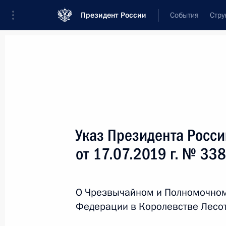
Президент России
События
Стру
Новости
Поручения Президента
Банк
Название документа или его номер
Указ Президента Росс
Текст в документе
от 17.07.2019 г. № 338
Вид документа
О Чрезвычайном и Полномочном
Все
Федерации в Королевстве Лесот
Дата вступления в силу...
или 