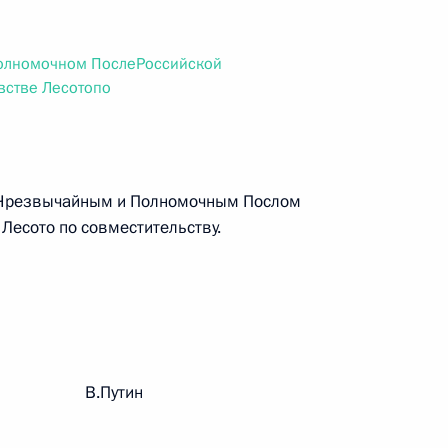
ального закона «О персональных данных» и отдельные
ации
олномочном ПослеРоссийской
встве Лесотопо
 г. № 256-ФЗ
кон «О присяжных заседателях федеральных судов общей
 Чрезвычайным и Полномочным Послом
Лесото по совместительству.
 г. № 263-ФЗ
ального закона «О государственной регистрации
рации В.Путин