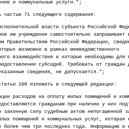
ение и коммунальные услуги.";
ь частью 71 следующего содержания:
исполнительной власти субъекта Российской Фед
ное им учреждение самостоятельно запрашивает 
ом Правительством Российской Федерации, сведе
оторых возможно в рамках межведомственного
ного взаимодействия и которые необходимы для 
редоставлении субсидий. Требовать от граждан 
указанные сведения, не допускается.";
статьи 160 изложить в следующей редакции:
ации расходов на оплату жилых помещений и ком
едоставляются гражданам при наличии у них под
в законную силу судебным актом непогашенной з
илых помещений и коммунальных услуг, которая 
е более чем три последних года. Информацию о 