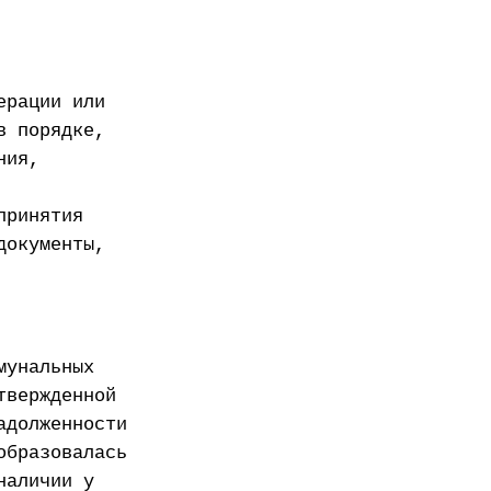
ерации или
в порядке,
ния,
принятия
документы,
мунальных
твержденной
адолженности
образовалась
наличии у