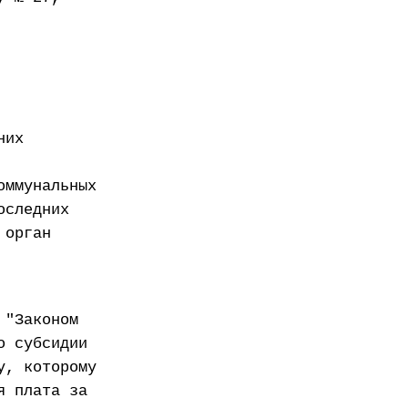
них
оммунальных
оследних
 орган
 "Законом
о субсидии
у, которому
я плата за