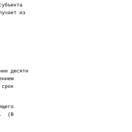
субъекта
лучает из
нии десяти
ением
 срок
ящего
а. (В