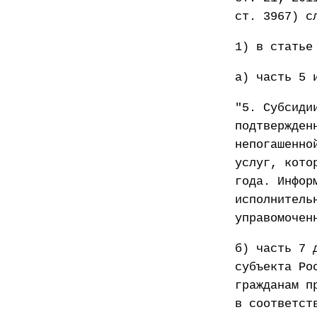
ст. 3967) с
1) в статье
а) часть 5 
"5. Субсиди
подтвержден
непогашенно
услуг, кото
года. Инфор
исполнитель
управомочен
б) часть 7 
субъекта Ро
гражданам п
в соответст