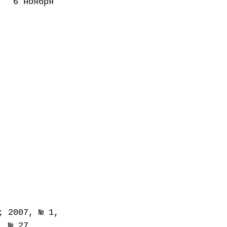
ноября
ии
; 2007, № 1,
, № 27,