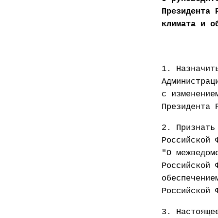
Президента 
климата и о
1. Назначит
Администрац
с изменение
Президента 
2. Признать
Российской 
"О межведом
Российской 
обеспечение
Российской 
3. Настояще