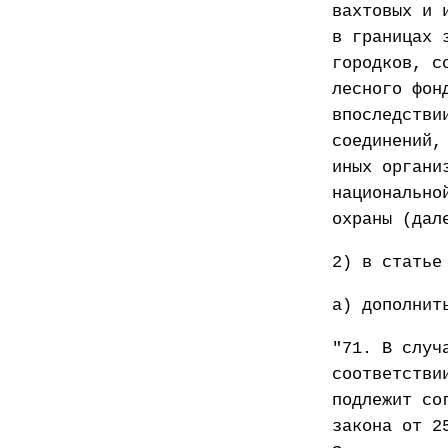
вахтовых и 
в границах 
городков, с
лесного фон
впоследстви
соединений,
иных органи
национально
охраны (дал
2) в статье
а) дополнит
"71. В случ
соответстви
подлежит со
закона от 2