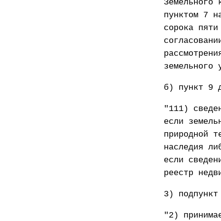
Земельного 
пунктом 7 н
сорока пяти
согласовани
рассмотрени
земельного 
б) пункт 9 
"111) сведе
если земель
природной т
наследия ли
если сведен
реестр недв
3) подпункт
"2) принима