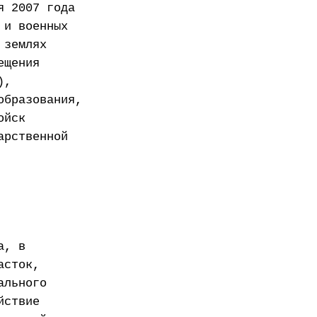
я 2007 года
 и военных
 землях
ещения
),
образования,
ойск
арственной
а, в
асток,
ального
йствие