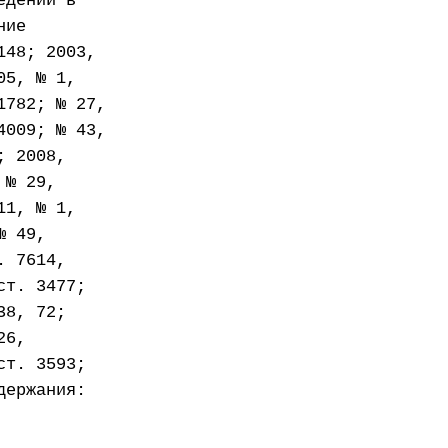
едении в
ние
148; 2003,
05, № 1,
1782; № 27,
4009; № 43,
; 2008,
 № 29,
11, № 1,
№ 49,
. 7614,
ст. 3477;
38, 72;
26,
ст. 3593;
держания: