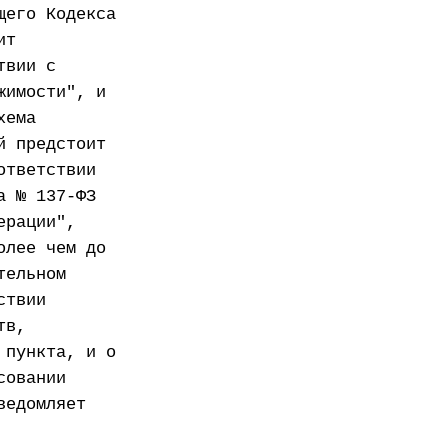
щего Кодекса
ит
твии с
жимости", и
хема
й предстоит
ответствии
а № 137-ФЗ
ерации",
олее чем до
тельном
ствии
тв,
 пункта, и о
совании
ведомляет