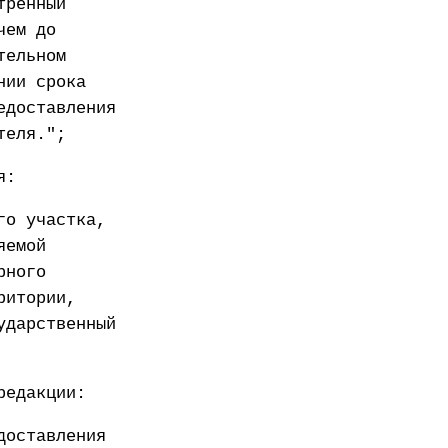
тренный
чем до
тельном
нии срока
едоставления
теля.";
я:
го участка,
яемой
рного
ритории,
ударственный
редакции:
доставления