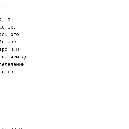
я:
а, в
асток,
ального
йствие
тренный
лее чем до
ределении
нного