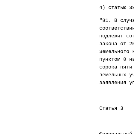
4) статью 3
"81. В случ
соответстви
подлежит со
закона от 2
Земельного 
пунктом 8 н
сорока пяти
земельных у
заявления у
Статья 3